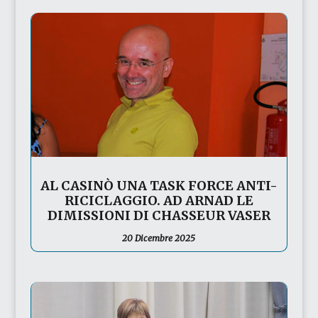
AL CASINÒ UNA TASK FORCE ANTI-
RICICLAGGIO. AD ARNAD LE
DIMISSIONI DI CHASSEUR VASER
20 Dicembre 2025