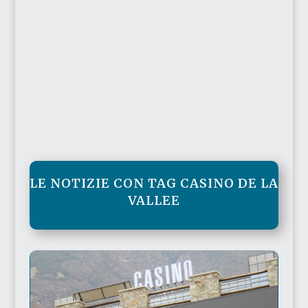
LE NOTIZIE CON TAG CASINO DE LA
VALLEE