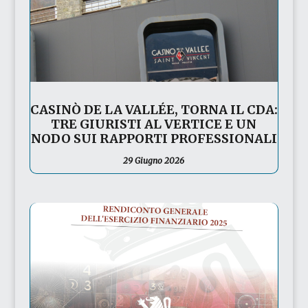
CASINÒ DE LA VALLÉE, TORNA IL CDA:
TRE GIURISTI AL VERTICE E UN
NODO SUI RAPPORTI PROFESSIONALI
29 Giugno 2026