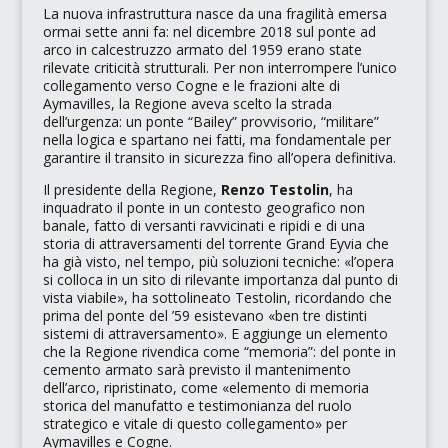
La nuova infrastruttura nasce da una fragilità emersa
ormai sette anni fa: nel dicembre 2018 sul ponte ad
arco in calcestruzzo armato del 1959 erano state
rilevate criticità strutturali. Per non interrompere l’unico
collegamento verso Cogne e le frazioni alte di
Aymavilles, la Regione aveva scelto la strada
dell’urgenza: un ponte
“Bailey”
provvisorio, “militare”
nella logica e spartano nei fatti, ma fondamentale per
garantire il transito in sicurezza fino all’opera definitiva.
Il presidente della Regione,
Renzo Testolin
, ha
inquadrato il ponte in un contesto geografico non
banale, fatto di versanti ravvicinati e ripidi e di una
storia di attraversamenti del torrente
Grand Eyvia
che
ha già visto, nel tempo, più soluzioni tecniche:
«l’opera
si colloca in un sito di rilevante importanza dal punto di
vista viabile»
, ha sottolineato Testolin, ricordando che
prima del ponte del ’59 esistevano
«ben tre distinti
sistemi di attraversamento»
. E aggiunge un elemento
che la Regione rivendica come
“memoria”
: del ponte in
cemento armato sarà previsto il mantenimento
dell’arco, ripristinato, come
«elemento di memoria
storica del manufatto e testimonianza del ruolo
strategico e vitale di questo collegamento»
per
Aymavilles e Cogne.