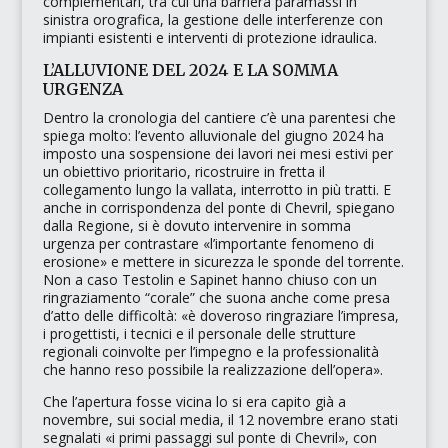
complementari, tra cui una barriera paramassi in
sinistra orografica, la gestione delle interferenze con
impianti esistenti e interventi di protezione idraulica.
L’ALLUVIONE DEL 2024 E LA SOMMA
URGENZA
Dentro la cronologia del cantiere c’è una parentesi che
spiega molto: l’evento alluvionale del giugno 2024 ha
imposto una sospensione dei lavori nei mesi estivi per
un obiettivo prioritario, ricostruire in fretta il
collegamento lungo la vallata, interrotto in più tratti. E
anche in corrispondenza del ponte di Chevril, spiegano
dalla Regione, si è dovuto intervenire in somma
urgenza per contrastare
«l’importante fenomeno di
erosione»
e mettere in sicurezza le sponde del torrente.
Non a caso Testolin e Sapinet hanno chiuso con un
ringraziamento “corale” che suona anche come presa
d’atto delle difficoltà:
«è doveroso ringraziare l’impresa,
i progettisti, i tecnici e il personale delle strutture
regionali coinvolte per l’impegno e la professionalità
che hanno reso possibile la realizzazione dell’opera»
.
Che l’apertura fosse vicina lo si era capito già a
novembre, sui social media, il 12 novembre erano stati
segnalati
«i primi passaggi sul ponte di Chevril»
, con