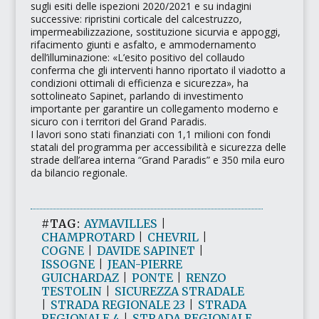
sugli esiti delle ispezioni 2020/2021 e su indagini
successive: ripristini corticale del calcestruzzo,
impermeabilizzazione, sostituzione sicurvia e appoggi,
rifacimento giunti e asfalto, e ammodernamento
dell’illuminazione: «L’esito positivo del collaudo
conferma che gli interventi hanno riportato il viadotto a
condizioni ottimali di efficienza e sicurezza», ha
sottolineato Sapinet, parlando di investimento
importante per garantire un collegamento moderno e
sicuro con i territori del Grand Paradis.
I lavori sono stati finanziati con 1,1 milioni con fondi
statali del programma per accessibilità e sicurezza delle
strade dell’area interna
“Grand Paradis
” e 350 mila euro
da bilancio regionale.
#TAG:
AYMAVILLES
|
CHAMPROTARD
|
CHEVRIL
|
COGNE
|
DAVIDE SAPINET
|
ISSOGNE
|
JEAN-PIERRE
GUICHARDAZ
|
PONTE
|
RENZO
TESTOLIN
|
SICUREZZA STRADALE
|
STRADA REGIONALE 23
|
STRADA
REGIONALE 4
|
STRADA REGIONALE