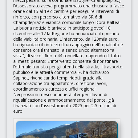
mezzi pesanti sulla comunale Issogne–Champdepraz),
l’Assessorato aveva programmato una chiusura a fasce
orarie dal 15 al 19 dicembre per eseguire interventi di
rinforzo, con percorso alternativo via SR 6 di
Champdepraz e viabilità comunale lungo Dora Baltea.
La buona notizia è arrivata in anticipo: giovedì 18
dicembre alle 17 la Regione ha annunciato il ripristino
della viabilità ordinaria. L’intervento, da 120mila euro,
ha riguardato il rinforzo di un appoggio dell’impalcato e
consente ora il transito, a senso unico alternato
“a
vista”
, di veicoli fino a 44 tonnellate, riaprendo di fatto
ai mezzi pesanti:
«l’intervento consente di ripristinare
l’ottimale transito per gli utenti della strada, il trasporto
pubblico e le attività commerciali»
, ha dichiarato
Sapinet, rivendicando tempi ridotti grazie alla
collaborazione tra appaltatore, direzione lavori,
coordinamento sicurezza e uffici regionali.
Nei prossimi mesi continuerà l’iter per i lavori di
riqualificazione e ammodernamento del ponte, già
finanziati con l’assestamento 2025 per 2,5 milioni di
euro.