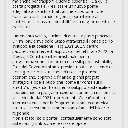
ma anche per trasporti e servizi essenziali. Da qui la
scelta progettuale:
«realizzare un nuovo ponte
adeguato ai carichi attuali, anche eccezionali, che
transitano sulle strade regionali, garantendo al
contempo la massima durabilità e un miglioramento del
tracciato»
.
L’intervento vale 6,3 milioni di euro. La parte principale,
5,1 milioni, arriva dallo Stato attraverso il
Fondo per lo
sviluppo e la coesione (Fsc) 2021-2027
, dentro il
pacchetto di interventi approvato nel febbraio 2022 dal
Cipess
, il
Comitato interministeriale per la
programmazione economica e lo sviluppo sostenibile
,
Ente del Governo italiano, presieduto dal presidente del
Consiglio dei ministri, che definisce le politiche
economiche, approva e finanzia grandi progetti
strategici e opere pubbliche (come il
“Ponte sullo
Stretto”
), gestendo fondi per lo sviluppo sostenibile e
coordinando la programmazione economica nazionale,
succedendo dal 2021 al precedente
Cipe (Comitato
interministeriale per la Programmazione economica)
dal 2021. I restanti 1,2 milioni sono fondi del bilancio
regionale.
Non è stato
“solo ponte”
: contestualmente sono stati
sistemati gli imbocchi e realizzate opere