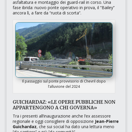
asfaltatura e montaggio dei guard-rail in corso. Una
fase ibrida: nuovo ponte operativo in prova, il
“Bailey”
ancora lì, a fare da “ruota di scorta”.
Il passaggio sul ponte provvisorio di Chevril dopo
l’alluvione del 2024
GUICHARDAZ: «LE OPERE PUBBLICHE NON
APPARTENGONO A CHI GOVERNA»
Tra i presenti all’inaugurazione anche l’ex assessore
regionale e oggi consigliere di opposizione
Jean-Pierre
Guichardaz
, che sui social ha dato una lettura meno
“da cantiere”
e più
“da comunità”
.