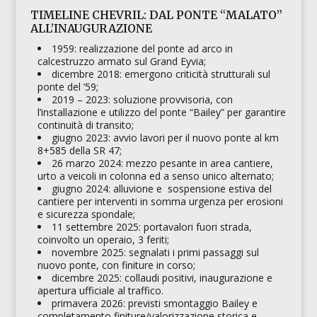
TIMELINE CHEVRIL: DAL PONTE “MALATO”
ALL’INAUGURAZIONE
1959: realizzazione del ponte ad arco in
calcestruzzo armato sul Grand Eyvia;
dicembre 2018: emergono criticità strutturali sul
ponte del ’59;
2019 – 2023: soluzione provvisoria, con
l’installazione e utilizzo del ponte “Bailey” per garantire
continuità di transito;
giugno 2023: avvio lavori per il nuovo ponte al km
8+585 della SR 47;
26 marzo 2024: mezzo pesante in area cantiere,
urto a veicoli in colonna ed a senso unico alternato;
giugno 2024: alluvione e sospensione estiva del
cantiere per interventi in somma urgenza per erosioni
e sicurezza spondale;
11 settembre 2025: portavalori fuori strada,
coinvolto un operaio, 3 feriti;
novembre 2025: segnalati i primi passaggi sul
nuovo ponte, con finiture in corso;
dicembre 2025: collaudi positivi, inaugurazione e
apertura ufficiale al traffico.
primavera 2026: previsti smontaggio Bailey e
completamento finiture/valorizzazione storica e