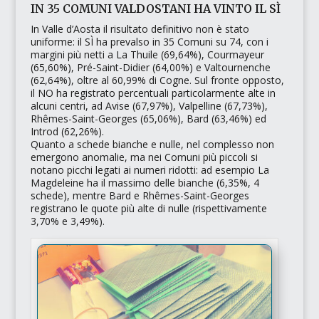
IN 35 COMUNI VALDOSTANI HA VINTO IL SÌ
In Valle d’Aosta il risultato definitivo non è stato
uniforme: il SÌ ha prevalso in 35 Comuni su 74, con i
margini più netti a La Thuile (69,64%), Courmayeur
(65,60%), Pré-Saint-Didier (64,00%) e Valtournenche
(62,64%), oltre al 60,99% di Cogne. Sul fronte opposto,
il NO ha registrato percentuali particolarmente alte in
alcuni centri, ad Avise (67,97%), Valpelline (67,73%),
Rhêmes-Saint-Georges (65,06%), Bard (63,46%) ed
Introd (62,26%).
Quanto a schede bianche e nulle, nel complesso non
emergono anomalie, ma nei Comuni più piccoli si
notano picchi legati ai numeri ridotti: ad esempio La
Magdeleine ha il massimo delle bianche (6,35%, 4
schede), mentre Bard e Rhêmes-Saint-Georges
registrano le quote più alte di nulle (rispettivamente
3,70% e 3,49%).