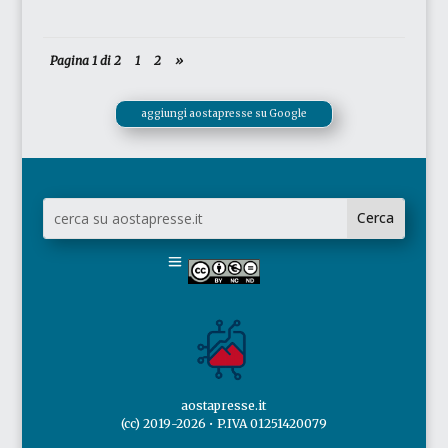
Pagina 1 di 2
1
2
»
aggiungi aostapresse su Google
aostapresse.it
(cc) 2019-2026 • P.IVA 01251420079