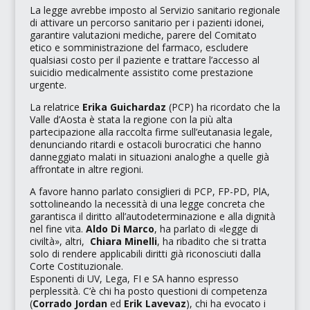
La legge avrebbe imposto al Servizio sanitario regionale
di attivare un percorso sanitario per i pazienti idonei,
garantire valutazioni mediche, parere del Comitato
etico e somministrazione del farmaco, escludere
qualsiasi costo per il paziente e trattare l’accesso al
suicidio medicalmente assistito come prestazione
urgente.
La relatrice
Erika Guichardaz
(PCP) ha ricordato che la
Valle d’Aosta è stata la regione con la più alta
partecipazione alla raccolta firme sull’eutanasia legale,
denunciando ritardi e ostacoli burocratici che hanno
danneggiato malati in situazioni analoghe a quelle già
affrontate in altre regioni.
A favore hanno parlato consiglieri di PCP, FP-PD, PlA,
sottolineando la necessità di una legge concreta che
garantisca il diritto all’autodeterminazione e alla dignità
nel fine vita.
Aldo Di Marco
, ha parlato di
«legge di
civiltà»
, altri,
Chiara Minelli
, ha ribadito che si tratta
solo di rendere applicabili diritti già riconosciuti dalla
Corte Costituzionale.
Esponenti di UV, Lega, FI e SA hanno espresso
perplessità. C’è chi ha posto questioni di competenza
(
Corrado Jordan
ed
Erik Lavevaz
), chi ha evocato i