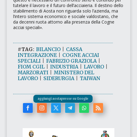
tutelare il lavoro e il futuro dell’acciaieria. Il destino dello
stabilimento di Aosta non riguarda solo l’azienda, ma
l’intero sistema economico e sociale valdostano, che
da decenni ruota attorno alla presenza della Cogne
acciai speciali»
.
#TAG:
BILANCIO
|
CASSA
INTEGRAZIONE
|
COGNE ACCIAI
SPECIALI
|
FABRIZIO GRAZIOLA
|
FIOM CGIL
|
INDUSTRIA
|
LAVORO
|
MARZORATI
|
MINISTERO DEL
LAVORO
|
SIDERURGIA
|
TAIWAN
aggiungi aostapresse su Google