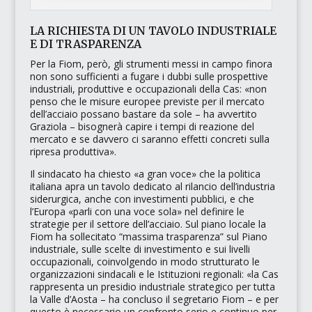
LA RICHIESTA DI UN TAVOLO INDUSTRIALE
E DI TRASPARENZA
Per la Fiom, però, gli strumenti messi in campo finora
non sono sufficienti a fugare i dubbi sulle prospettive
industriali, produttive e occupazionali della Cas:
«non
penso che le misure europee previste per il mercato
dell’acciaio possano bastare da sole
– ha avvertito
Graziola –
bisognerà capire i tempi di reazione del
mercato e se davvero ci saranno effetti concreti sulla
ripresa produttiva»
.
Il sindacato ha chiesto
«a gran voce»
che la politica
italiana apra un tavolo dedicato al rilancio dell’industria
siderurgica, anche con investimenti pubblici, e che
l’Europa
«parli con una voce sola»
nel definire le
strategie per il settore dell’acciaio. Sul piano locale la
Fiom ha sollecitato
“massima trasparenza”
sul Piano
industriale, sulle scelte di investimento e sui livelli
occupazionali, coinvolgendo in modo strutturato le
organizzazioni sindacali e le Istituzioni regionali:
«la Cas
rappresenta un presidio industriale strategico per tutta
la Valle d’Aosta
– ha concluso il segretario Fiom –
e per
questo è necessario un confronto serio e continuo per