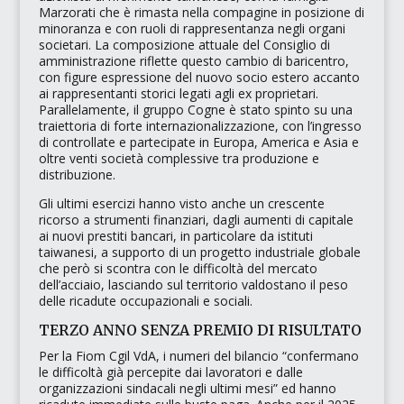
Marzorati che è rimasta nella compagine in posizione di
minoranza e con ruoli di rappresentanza negli organi
societari. La composizione attuale del Consiglio di
amministrazione riflette questo cambio di baricentro,
con figure espressione del nuovo socio estero accanto
ai rappresentanti storici legati agli ex proprietari.
Parallelamente, il gruppo Cogne è stato spinto su una
traiettoria di forte internazionalizzazione, con l’ingresso
di controllate e partecipate in Europa, America e Asia e
oltre venti società complessive tra produzione e
distribuzione.
Gli ultimi esercizi hanno visto anche un crescente
ricorso a strumenti finanziari, dagli aumenti di capitale
ai nuovi prestiti bancari, in particolare da istituti
taiwanesi, a supporto di un progetto industriale globale
che però si scontra con le difficoltà del mercato
dell’acciaio, lasciando sul territorio valdostano il peso
delle ricadute occupazionali e sociali.
TERZO ANNO SENZA PREMIO DI RISULTATO
Per la Fiom Cgil VdA, i numeri del bilancio
“confermano
le difficoltà già percepite dai lavoratori e dalle
organizzazioni sindacali negli ultimi mesi”
ed hanno