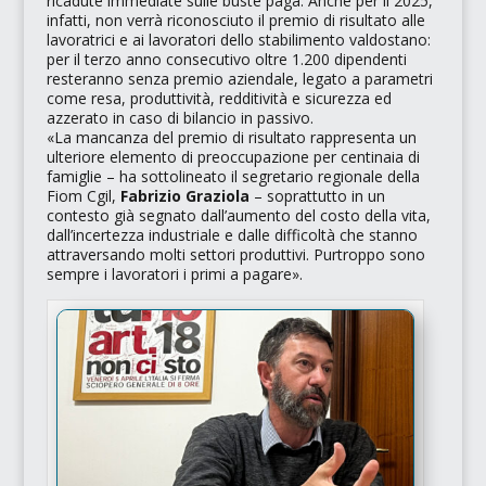
ricadute immediate sulle buste paga. Anche per il 2025,
infatti, non verrà riconosciuto il premio di risultato alle
lavoratrici e ai lavoratori dello stabilimento valdostano:
per il terzo anno consecutivo oltre 1.200 dipendenti
resteranno senza premio aziendale, legato a parametri
come resa, produttività, redditività e sicurezza ed
azzerato in caso di bilancio in passivo.
«La mancanza del premio di risultato rappresenta un
ulteriore elemento di preoccupazione per centinaia di
famiglie
– ha sottolineato il segretario regionale della
Fiom Cgil,
Fabrizio Graziola
–
soprattutto in un
contesto già segnato dall’aumento del costo della vita,
dall’incertezza industriale e dalle difficoltà che stanno
attraversando molti settori produttivi. Purtroppo sono
sempre i lavoratori i primi a pagare»
.