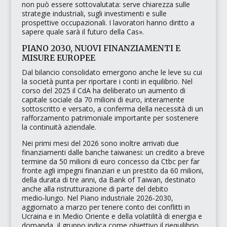
non può essere sottovalutata: serve chiarezza sulle
strategie industriali, sugli investimenti e sulle
prospettive occupazionali. I lavoratori hanno diritto a
sapere quale sarà il futuro della Cas»
.
PIANO 2030, NUOVI FINANZIAMENTI E
MISURE EUROPEE
Dal bilancio consolidato emergono anche le leve su cui
la società punta per riportare i conti in equilibrio. Nel
corso del 2025 il CdA ha deliberato un aumento di
capitale sociale da 70 milioni di euro, interamente
sottoscritto e versato, a conferma della necessità di un
rafforzamento patrimoniale importante per sostenere
la continuità aziendale.
Nei primi mesi del 2026 sono inoltre arrivati due
finanziamenti dalle banche taiwanesi: un credito a breve
termine da 50 milioni di euro concesso da
Ctbc
per far
fronte agli impegni finanziari e un prestito da 60 milioni,
della durata di tre anni, da
Bank of Taiwan
, destinato
anche alla ristrutturazione di parte del debito
medio‑lungo. Nel Piano industriale 2026‑2030,
aggiornato a marzo per tenere conto dei conflitti in
Ucraina e in Medio Oriente e della volatilità di energia e
domanda, il gruppo indica come obiettivo il riequilibrio