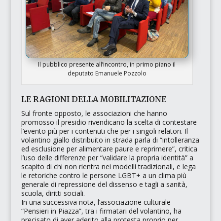
Il pubblico presente all’incontro, in primo piano il
deputato Emanuele Pozzolo
LE RAGIONI DELLA MOBILITAZIONE
Sul fronte opposto, le associazioni che hanno
promosso il presidio rivendicano la scelta di contestare
l’evento più per i contenuti che per i singoli relatori. Il
volantino giallo distribuito in strada parla di
“intolleranza
ed esclusione per alimentare paure e reprimere”
, critica
l’uso delle differenze per
“validare la propria identità”
a
scapito di chi non rientra nei modelli tradizionali, e lega
le retoriche contro le persone LGBT+ a un clima più
generale di repressione del dissenso e tagli a sanità,
scuola, diritti sociali.
In una successiva nota, l’associazione culturale
“Pensieri in Piazza”,
tra i firmatari del volantino, ha
precisato di aver aderito alla protesta proprio per