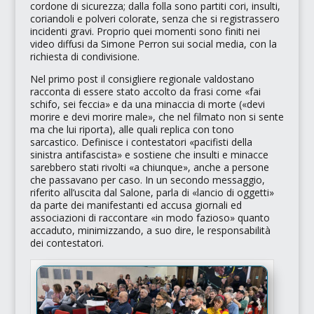
cordone di sicurezza; dalla folla sono partiti cori, insulti,
coriandoli e polveri colorate, senza che si registrassero
incidenti gravi. Proprio quei momenti sono finiti nei
video diffusi da Simone Perron sui social media, con la
richiesta di condivisione.
Nel primo post il consigliere regionale valdostano
racconta di essere stato accolto da frasi come
«fai
schifo, sei feccia»
e da una minaccia di morte (
«devi
morire e devi morire male»
, che nel filmato non si sente
ma che lui riporta), alle quali replica con tono
sarcastico. Definisce i contestatori
«pacifisti della
sinistra antifascista»
e sostiene che insulti e minacce
sarebbero stati rivolti
«a chiunque»
, anche a persone
che passavano per caso. In un secondo messaggio,
riferito all’uscita dal Salone, parla di
«lancio di oggetti»
da parte dei manifestanti ed accusa giornali ed
associazioni di raccontare
«in modo fazioso»
quanto
accaduto, minimizzando, a suo dire, le responsabilità
dei contestatori.