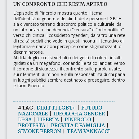
UN CONFRONTO CHE RESTA APERTO
L’episodio di Pinerolo mostra quanto il tema
dell’identità di genere e dei diritti delle persone LGBT+
sia diventato terreno di scontro politico e culturale: da
un lato un’area che denuncia
“censura”
e
“odio politico”
verso chi critica il cosiddetto
“gender”
; dall’altro una rete
di realtà sociali che vede in questi incontri il tentativo di
legittimare narrazioni percepite come stigmatizzanti o
discriminatorie.
Al di là degli eccessi verbali o dei gesti di colore, insulti
gridati da un megafono, coriandoli e talco lanciati verso
il cordone di sicurezza, il confronto sulle parole usate,
sui riferimenti ai minori e sulla responsabilità di chi parla
in luoghi pubblici sembra destinato a proseguire, dentro
e fuori Pinerolo.
#TAG:
DIRITTI LGBT+
|
FUTURO
NAZIONALE
|
IDEOLOGIA GENDER
|
LEGA
|
LIBERTÀ
|
PINEROLO
|
PROTESTA
|
PROVITA E FAMIGLIA
|
SIMONE PERRON
|
TEAM VANNACCI