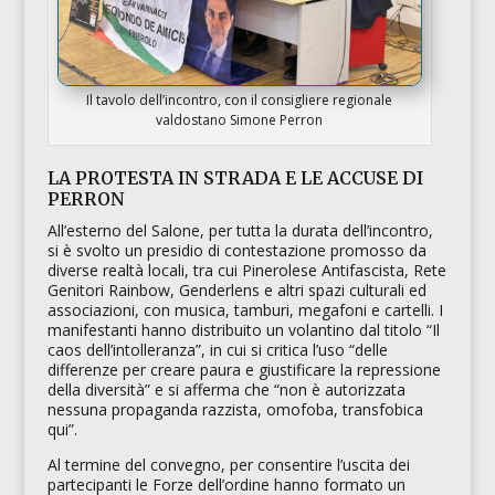
Il tavolo dell’incontro, con il consigliere regionale
valdostano Simone Perron
LA PROTESTA IN STRADA E LE ACCUSE DI
PERRON
All’esterno del Salone, per tutta la durata dell’incontro,
si è svolto un presidio di contestazione promosso da
diverse realtà locali, tra cui
Pinerolese Antifascista
,
Rete
Genitori Rainbow
,
Genderlens
e altri spazi culturali ed
associazioni, con musica, tamburi, megafoni e cartelli. I
manifestanti hanno distribuito un volantino dal titolo
“Il
caos dell’intolleranza”
, in cui si critica l’uso
“delle
differenze per creare paura e giustificare la repressione
della diversità”
e si afferma che
“non è autorizzata
nessuna propaganda razzista, omofoba, transfobica
qui”
.
Al termine del convegno, per consentire l’uscita dei
partecipanti le Forze dell’ordine hanno formato un