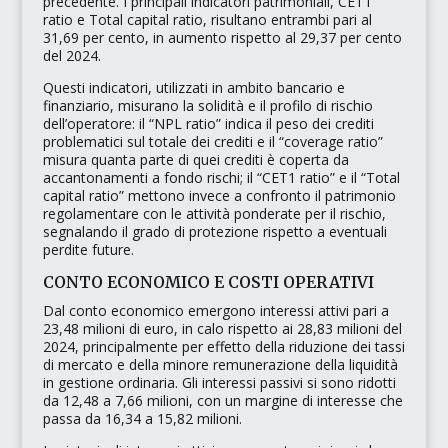
precedente. I principali indicatori patrimoniali,
CET1
ratio
e
Total capital ratio
, risultano entrambi pari al
31,69 per cento, in aumento rispetto al 29,37 per cento
del 2024.
Questi indicatori, utilizzati in ambito bancario e
finanziario, misurano la solidità e il profilo di rischio
dell’operatore: il “NPL ratio” indica il peso dei crediti
problematici sul totale dei crediti e il “coverage ratio”
misura quanta parte di quei crediti è coperta da
accantonamenti a fondo rischi; il “CET1 ratio” e il “Total
capital ratio” mettono invece a confronto il patrimonio
regolamentare con le attività ponderate per il rischio,
segnalando il grado di protezione rispetto a eventuali
perdite future.
CONTO ECONOMICO E COSTI OPERATIVI
Dal conto economico emergono interessi attivi pari a
23,48 milioni di euro, in calo rispetto ai 28,83 milioni del
2024, principalmente per effetto della riduzione dei tassi
di mercato e della minore remunerazione della liquidità
in gestione ordinaria. Gli interessi passivi si sono ridotti
da 12,48 a 7,66 milioni, con un margine di interesse che
passa da 16,34 a 15,82 milioni.