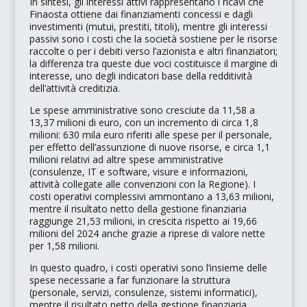
In sintesi, gli interessi attivi rappresentano i ricavi che
Finaosta ottiene dai finanziamenti concessi e dagli
investimenti (mutui, prestiti, titoli), mentre gli interessi
passivi sono i costi che la società sostiene per le risorse
raccolte o per i debiti verso l’azionista e altri finanziatori;
la differenza tra queste due voci costituisce il margine di
interesse, uno degli indicatori base della redditività
dell’attività creditizia.
Le spese amministrative sono cresciute da 11,58 a
13,37 milioni di euro, con un incremento di circa 1,8
milioni: 630 mila euro riferiti alle spese per il personale,
per effetto dell’assunzione di nuove risorse, e circa 1,1
milioni relativi ad altre spese amministrative
(consulenze, IT e software, visure e informazioni,
attività collegate alle convenzioni con la Regione). I
costi operativi complessivi ammontano a 13,63 milioni,
mentre il risultato netto della gestione finanziaria
raggiunge 21,53 milioni, in crescita rispetto ai 19,66
milioni del 2024 anche grazie a riprese di valore nette
per 1,58 milioni.
In questo quadro, i costi operativi sono l’insieme delle
spese necessarie a far funzionare la struttura
(personale, servizi, consulenze, sistemi informatici),
mentre il risultato netto della gestione finanziaria