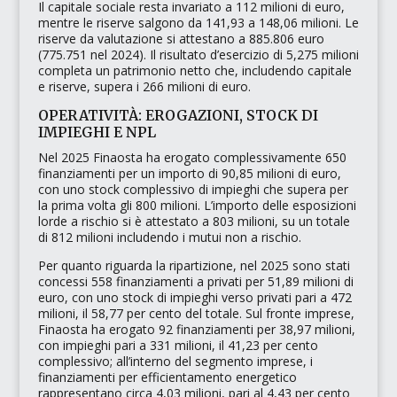
Il capitale sociale resta invariato a 112 milioni di euro,
mentre le riserve salgono da 141,93 a 148,06 milioni. Le
riserve da valutazione si attestano a 885.806 euro
(775.751 nel 2024). Il risultato d’esercizio di 5,275 milioni
completa un patrimonio netto che, includendo capitale
e riserve, supera i 266 milioni di euro.
OPERATIVITÀ: EROGAZIONI, STOCK DI
IMPIEGHI E NPL
Nel 2025 Finaosta ha erogato complessivamente 650
finanziamenti per un importo di 90,85 milioni di euro,
con uno stock complessivo di impieghi che supera per
la prima volta gli 800 milioni. L’importo delle esposizioni
lorde a rischio si è attestato a 803 milioni, su un totale
di 812 milioni includendo i mutui non a rischio.
Per quanto riguarda la ripartizione, nel 2025 sono stati
concessi 558 finanziamenti a privati per 51,89 milioni di
euro, con uno stock di impieghi verso privati pari a 472
milioni, il 58,77 per cento del totale. Sul fronte imprese,
Finaosta ha erogato 92 finanziamenti per 38,97 milioni,
con impieghi pari a 331 milioni, il 41,23 per cento
complessivo; all’interno del segmento imprese, i
finanziamenti per efficientamento energetico
rappresentano circa 4,03 milioni, pari al 4,43 per cento