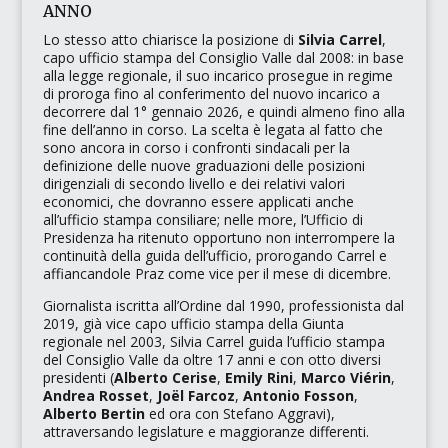
ANNO
Lo stesso atto chiarisce la posizione di
Silvia Carrel
,
capo ufficio stampa del Consiglio Valle dal 2008: in base
alla legge regionale, il suo incarico prosegue in regime
di proroga fino al conferimento del nuovo incarico a
decorrere dal 1° gennaio 2026, e quindi almeno fino alla
fine dell’anno in corso. La scelta è legata al fatto che
sono ancora in corso i confronti sindacali per la
definizione delle nuove graduazioni delle posizioni
dirigenziali di secondo livello e dei relativi valori
economici, che dovranno essere applicati anche
all’ufficio stampa consiliare; nelle more, l’Ufficio di
Presidenza ha ritenuto opportuno non interrompere la
continuità della guida dell’ufficio, prorogando Carrel e
affiancandole Praz come vice per il mese di dicembre.​​
Giornalista iscritta all’Ordine dal 1990, professionista dal
2019, già vice capo ufficio stampa della Giunta
regionale nel 2003, Silvia Carrel guida l’ufficio stampa
del Consiglio Valle da oltre 17 anni e con otto diversi
presidenti (
Alberto Cerise
,
Emily Rini
,
Marco Viérin
,
Andrea Rosset
,
Joël Farcoz
,
Antonio Fosson
,
Alberto Bertin
ed ora con Stefano Aggravi),
attraversando legislature e maggioranze differenti.