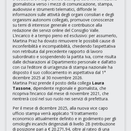
giornalistica verso i mezzi di comunicazione, stampa,
audiovisivi e strumenti telematici, diffonde le
informazioni sulle attività degli organi consiliari e degli
organismi autonomi collegati, promuove conoscenze
su temi di interesse generale e contribuisce alla
redazione dei servizi online del Consiglio Valle.
L’incarico è a tempo pieno ed esclusivo: per assumerlo,
Martina Praz ha dovuto rimuovere le possibili cause di
inconferibilità e incompatibilità, chiedendo l’aspettativa
non retribuita dal precedente rapporto di lavoro
subordinato e sospendendo la partita Iva, come risulta
dalle dichiarazioni al Dipartimento personale e dall’atto
con cui l’editore di un’agenzia di stampa nazionale ha
disposto il suo collocamento in aspettativa dal 1°
dicembre 2025 al 30 novembre 2026.​
Martina Praz prende il posto della collega
Laura
Tassone
, dipendente regionale e giornalista, che
ricopriva l’incarico dal mese di novembre 2021, che
rientrerà così nel suo ruolo nei servizi di prefettura.
Per il mese di dicembre 2025, alla nuova vice capo
ufficio stampa verrà applicato
“il trattamento
economico attualmente definito e in godimento per gli
omologhi incarichi dirigenziali di livello 2B (retribuzione
di posizione pari a € 20.271,94, oltre al rateo di una