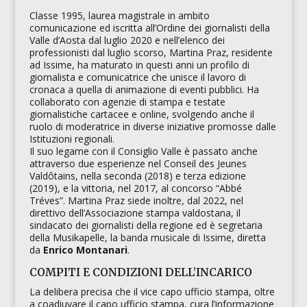
Classe 1995, laurea magistrale in ambito
comunicazione ed iscritta all’Ordine dei giornalisti della
Valle d’Aosta dal luglio 2020 e nell’elenco dei
professionisti dal luglio scorso, Martina Praz, residente
ad Issime, ha maturato in questi anni un profilo di
giornalista e comunicatrice che unisce il lavoro di
cronaca a quella di animazione di eventi pubblici. Ha
collaborato con agenzie di stampa e testate
giornalistiche cartacee e online, svolgendo anche il
ruolo di moderatrice in diverse iniziative promosse dalle
Istituzioni regionali.​
Il suo legame con il Consiglio Valle è passato anche
attraverso due esperienze nel
Conseil des Jeunes
Valdôtains
, nella seconda (2018) e terza edizione
(2019), e la vittoria, nel 2017, al concorso
“Abbé
Tréves”
. Martina Praz siede inoltre, dal 2022, nel
direttivo dell’
Associazione stampa valdostana
, il
sindacato dei giornalisti della regione ed è segretaria
della
Musikapelle
, la banda musicale di Issime, diretta
da
Enrico Montanari
.​
COMPITI E CONDIZIONI DELL’INCARICO
La delibera precisa che il vice capo ufficio stampa, oltre
a coadiuvare il capo ufficio stampa, cura l’informazione