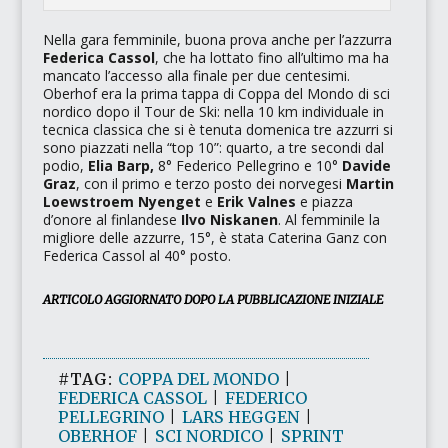
Nella gara femminile, buona prova anche per l’azzurra
Federica Cassol
, che ha lottato fino all’ultimo ma ha
mancato l’accesso alla finale per due centesimi.
Oberhof era la prima tappa di Coppa del Mondo di sci
nordico dopo il Tour de Ski: nella 10 km individuale in
tecnica classica che si è tenuta domenica tre azzurri si
sono piazzati nella “top 10”: quarto, a tre secondi dal
podio,
Elia Barp,
8° Federico Pellegrino e 10°
Davide
Graz
, con il primo e terzo posto dei norvegesi
Martin
Loewstroem Nyenget
e
Erik Valnes
e piazza
d’onore al finlandese
Ilvo Niskanen
. Al femminile la
migliore delle azzurre, 15°, è stata Caterina Ganz con
Federica Cassol al 40° posto.
ARTICOLO AGGIORNATO DOPO LA PUBBLICAZIONE INIZIALE
#TAG:
COPPA DEL MONDO
|
FEDERICA CASSOL
|
FEDERICO
PELLEGRINO
|
LARS HEGGEN
|
OBERHOF
|
SCI NORDICO
|
SPRINT