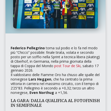
Federico Pellegrino
torna sul podio e lo fa nel modo
più
“Chicco”
possibile: finale tirata, volata e secondo
posto per un soffio nella Sprint a tecnica libera (skating)
di Oberhof, in Germania, nella prima giornata della
tappa di Coppa del Mondo
post
Tour de Ski
, sabato 17
gennaio 2026.
Il valdostano delle Fiamme Oro ha chiuso alle spalle del
norvegese
Lars Heggen
, che ha centrato la prima
vittoria in carriera nel massimo circuito, con il tempo di
2’25”83. Pellegrino è secondo a +0,32; terzo un altro
norvegese,
Even Northug
a +1,56.
LA GARA: DALLA QUALIFICA AL FOTOFINISH
IN SEMIFINALE