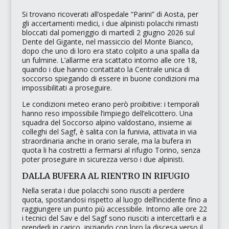
Si trovano ricoverati all’ospedale
“Parini”
di Aosta, per
gli accertamenti medici, i due alpinisti polacchi rimasti
bloccati dal pomeriggio di martedì 2 giugno 2026 sul
Dente del Gigante
, nel massiccio del
Monte Bianco
,
dopo che uno di loro era stato colpito a una spalla da
un fulmine. L’allarme era scattato intorno alle ore 18,
quando i due hanno contattato la
Centrale unica di
soccorso
spiegando di essere in buone condizioni ma
impossibilitati a proseguire.
Le condizioni meteo erano però proibitive: i temporali
hanno reso impossibile l’impiego dell’elicottero. Una
squadra del
Soccorso alpino valdostano
, insieme ai
colleghi del
Sagf
, è salita con la funivia, attivata in via
straordinaria anche in orario serale, ma la bufera in
quota li ha costretti a fermarsi al
rifugio Torino
, senza
poter proseguire in sicurezza verso i due alpinisti.
DALLA BUFERA AL RIENTRO IN RIFUGIO
Nella serata i due polacchi sono riusciti a perdere
quota, spostandosi rispetto al luogo dell’incidente fino a
raggiungere un punto più accessibile. Intorno alle ore 22
i tecnici del Sav e del Sagf sono riusciti a intercettarli e a
prenderli in carico, iniziando con loro la discesa verso il