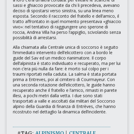
sassi e ghiaccio provocate da chi li precedeva, avevano
deciso di spostarsi verso sinistra, su una linea meno
esposta. Secondo il racconto del fratello e dell’amico, il
tratto affrontato in quel momento presentava
«ghiaccio
vivo»
: nel tentativo di raggiungere uno sperone di
roccia, Andrea Villa ha perso l’appiglio, scivolando senza
possibilità di arrestarsi.
Alla chiamata alla Centrale unica di soccorso è seguito
l’immediato intervento dell’elicottero con a bordo le
guide del Sav ed un medico rianimatore. Il corpo
dell’alpinista è stato individuato e recuperato, ma per lui
non c’era più nulla da fare: è morto sul colpo per i
traumi riportati nella caduta. La salma è stata portata
prima a Entreves, poi al cimitero di Courmayeur. Con
una seconda rotazione dell’elicottero, le guide hanno
recuperato anche il fratello e l’amico, rimasti in parete
illesi, a pochi metri dalla vetta. I due sono stati
trasportati a valle e ascoltati dai militari del Soccorso
alpino della Guardia di finanza di Entrèves, che hanno
ricostruto nel dettaglio la dinamica dell’incidente.
#TAG:
ALPINISMO
|
CENTRALE