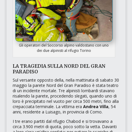
Gli operatori del Soccorso alpino valdostano con uno
dei due alpinisti al rifugio Torino
LA TRAGEDIA SULLA NORD DEL GRAN
PARADISO
Sul versante opposto della, nella mattinata di sabato 30
maggio la
parete Nord
del Gran Paradiso è stata teatro
di un incidente mortale. Tre alpinisti lombardi stavano
risalendo la parete, procedendo slegati, quando uno di
loro è precipitato nel vuoto per circa 500 metri, fino alla
crepacciata terminale. La vittima era
Andrea Villa
, 54
anni, residente a Luisago, in provincia di Como.
I tre erano partiti dal
rifugio Chabod
e si trovavano a
circa 3.900 metri di quota, poco sotto la vetta. Davanti
a loro c’era un’altra cordata: per evitare le scariche di