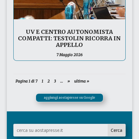
UV E CENTRO AUTONOMISTA
COMPATTI: TESTOLIN RICORRA IN
APPELLO
7 Maggio 2026
Pagina 1 di 7
1
2
3
...
»
ultima »
aggiungi aostapresse su Google