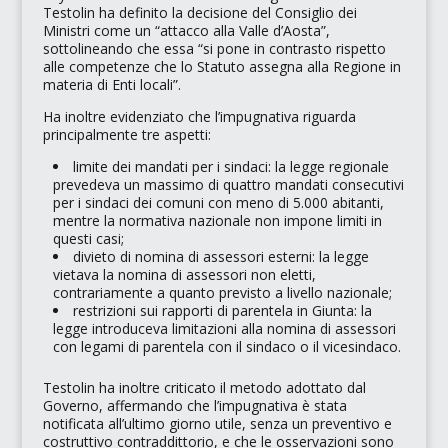
Testolin ha definito la decisione del Consiglio dei
Ministri come un
“attacco alla Valle d’Aosta”
,
sottolineando che essa
“si pone in contrasto rispetto
alle competenze che lo Statuto assegna alla Regione in
materia di Enti locali”
.
Ha inoltre evidenziato che l’impugnativa riguarda
principalmente tre aspetti:
limite dei mandati per i sindaci: la legge regionale
prevedeva un massimo di quattro mandati consecutivi
per i sindaci dei comuni con meno di 5.000 abitanti,
mentre la normativa nazionale non impone limiti in
questi casi;
divieto di nomina di assessori esterni: la legge
vietava la nomina di assessori non eletti,
contrariamente a quanto previsto a livello nazionale;
restrizioni sui rapporti di parentela in Giunta: la
legge introduceva limitazioni alla nomina di assessori
con legami di parentela con il sindaco o il vicesindaco.
Testolin ha inoltre criticato il metodo adottato dal
Governo, affermando che l’impugnativa è stata
notificata all’ultimo giorno utile, senza un preventivo e
costruttivo contraddittorio, e che le osservazioni sono