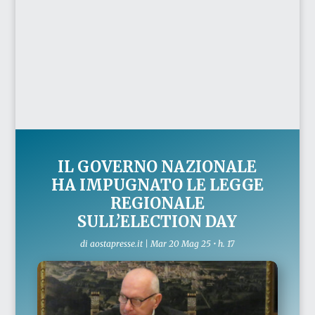
IL GOVERNO NAZIONALE
HA IMPUGNATO LE LEGGE
REGIONALE
SULL’ELECTION DAY
di
aostapresse.it
|
Mar 20 Mag 25 • h. 17