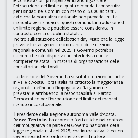
le contestazioni principali sembrano riguardare
l’introduzione del limite di quattro mandati consecutivi
per i sindaci nei Comuni con meno di 5.000 abitanti,
dato che la normativa nazionale non prevede limiti di
mandato per i sindaci di questi comuni. L’introduzione di
un limite regionale potrebbe essere considerata in
contrasto con la disciplina statale .
Inoltre sull’istituzione dell’election day, visto che la legge
prevede lo svolgimento simultaneo delle elezioni
regionali e comunali nel 2025, il Governo potrebbe
ritenere che tale disposizione interferisca con le
competenze statali in materia di organizzazione delle
consultazioni elettorali.
La decisione del Governo ha suscitato reazioni politiche
in Valle d’Aosta. Forza Italia ha criticato la maggioranza
regionale, definendo l’impugnativa
“largamente
prevista”
e attribuendo la responsabilità al Partito
Democratico per l’introduzione del limite dei mandati,
ritenuto incostituzionale.
Il Presidente della Regione autonoma Valle d’Aosta,
Renzo Testolin
, ha espresso forti critiche nei confronti
dell’impugnativa da parte del Governo nazionale della
legge regionale n. 4 del 2025, che introduceva l’election
day e modifiche all’ordinamento degli Enti locali.