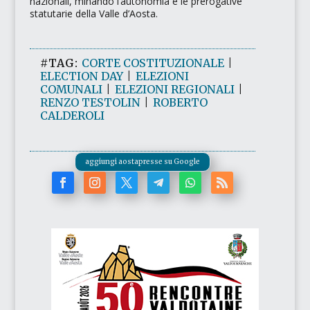
nazionali, minando l’autonomia e le prerogative
statutarie della Valle d’Aosta.
#TAG:
CORTE COSTITUZIONALE
|
ELECTION DAY
|
ELEZIONI
COMUNALI
|
ELEZIONI REGIONALI
|
RENZO TESTOLIN
|
ROBERTO
CALDEROLI
aggiungi aostapresse su Google