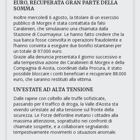
EURO, RECUPERATA GRAN PARTE DELLA
SOMMA
Inoltre mercoledì 6 agosto, la titolare di un esercizio
pubblico di Morgex è stata contattata da falsi
Carabinieri, che simulavano una chiamata dalla
Stazione di Courmayeur. Le hanno fatto credere che la
sua banca fosse coinvolta in operazioni fraudolente e
l’hanno convinta a eseguire due bonifici istantanei per
un totale di 97.000 euro.
Grazie alla denuncia presentata il giorno successivo e
alla tempestiva azione dei Carabinieri di Morgex e della
Compagnia di Aosta, coordinati dalla Procura, è stato
possibile bloccare i conti beneficiari e recuperare 88.000
euro, che saranno restituiti alla vittima.
UN’ESTATE AD ALTA TENSIONE
Dalle rapine con coltello alle truffe sofisticate,
passando per il traffico di droga, la Valle d’Aosta sta
vivendo un’estate ad alta tensione sul fronte della
sicurezza. Le Forze dell’ordine invitano i cittadini alla
massima attenzione, soprattutto nei confronti di
chiamate sospette, e a collaborare segnalando
tempestivamente movimenti o situazioni anomale.