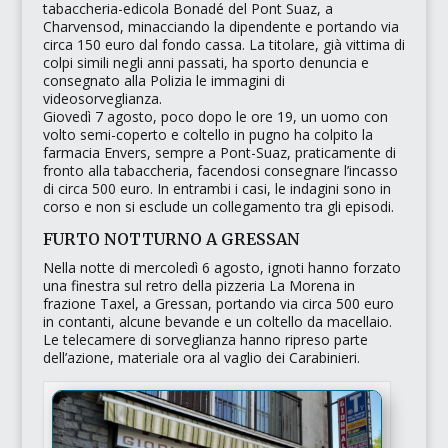
tabaccheria-edicola
Bonadé
del Pont Suaz, a
Charvensod, minacciando la dipendente e portando via
circa 150 euro dal fondo cassa. La titolare, già vittima di
colpi simili negli anni passati, ha sporto denuncia e
consegnato alla Polizia le immagini di
videosorveglianza.
Giovedì 7 agosto, poco dopo le ore 19, un uomo con
volto semi-coperto e coltello in pugno ha colpito la
farmacia
Envers
, sempre a Pont-Suaz, praticamente di
fronto alla tabaccheria, facendosi consegnare l’incasso
di circa 500 euro. In entrambi i casi, le indagini sono in
corso e non si esclude un collegamento tra gli episodi.
FURTO NOTTURNO A GRESSAN
Nella notte di mercoledì 6 agosto, ignoti hanno forzato
una finestra sul retro della pizzeria
La Morena
in
frazione Taxel, a Gressan, portando via circa 500 euro
in contanti, alcune bevande e un coltello da macellaio.
Le telecamere di sorveglianza hanno ripreso parte
dell’azione, materiale ora al vaglio dei Carabinieri.