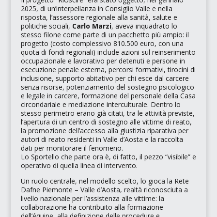
2025, di un’interpellanza in Consiglio Valle e nella
risposta, l’assessore regionale alla sanità, salute e
politiche sociali,
Carlo Marzi
, aveva inquadrato lo
stesso filone come parte di un pacchetto più ampio: il
progetto (costo complessivo 810.500 euro, con una
quota di fondi regionali) include azioni sul reinserimento
occupazionale e lavorativo per detenuti e persone in
esecuzione penale esterna, percorsi formativi, tirocini di
inclusione, supporto abitativo per chi esce dal carcere
senza risorse, potenziamento del sostegno psicologico
e legale in carcere, formazione del personale della Casa
circondariale e mediazione interculturale. Dentro lo
stesso perimetro erano già citati, tra le attività previste,
l’apertura di un centro di sostegno alle vittime di reato,
la promozione dell’accesso alla giustizia riparativa per
autori di reato residenti in Valle d’Aosta e la raccolta
dati per monitorare il fenomeno.
Lo Sportello che parte ora è, di fatto, il pezzo “visibile” e
operativo di quella linea di intervento.
Un ruolo centrale, nel modello scelto, lo gioca la
Rete
Dafne Piemonte – Valle d’Aosta
, realtà riconosciuta a
livello nazionale per l’assistenza alle vittime: la
collaborazione ha contribuito alla formazione
dell’équipe, alla definizione delle procedure e