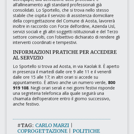
all’allineamento agli standard professionali già
consolidati. Lo Sportello, che si trova nello stesso
stabile che ospita il servizio di assistenza domiciliare
della coprogettazione del Comune di Aosta, lavorerà
inoltre in raccordo con Forze dell’ordine, Azienda Usl,
servizi sociali e gli altri soggetti istituzionali e del Terzo
settore coinvolti, con l’obiettivo dichiarato di rendere gli
interventi coordinati e tempestivi.
INFORMAZIONI PRATICHE PER ACCEDERE
AL SERVIZIO
Lo Sportello si trova ad Aosta, in via Kaolak 8. È aperto
in presenza il martedì dalle ore 9 alle 11 e il venerdì
dalle ore 15 alle 17; in altri orari si accede su
appuntamento. È attivo anche un numero verde,
800
919 108
. Negli orari serali e nei giorni festivi risponde
una segreteria telefonica alla quale seguirà una
chiamata dell’operatore entro il giorno successivo,
anche festivo.
#TAG:
CARLO MARZI
|
COPROGETTAZIONE
|
POLITICHE