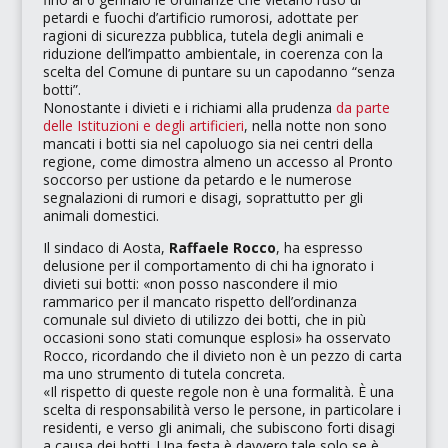
petardi e fuochi d’artificio rumorosi, adottate per
ragioni di sicurezza pubblica, tutela degli animali e
riduzione dell’impatto ambientale, in coerenza con la
scelta del Comune di puntare su un capodanno “senza
botti”.
​Nonostante i divieti e i richiami alla prudenza
da parte
delle Istituzioni e degli artificieri
, nella notte non sono
mancati i botti sia nel capoluogo sia nei centri della
regione, come dimostra almeno un accesso al Pronto
soccorso per ustione da petardo e le numerose
segnalazioni di rumori e disagi, soprattutto per gli
animali domestici.​
Il sindaco di Aosta,
Raffaele Rocco
, ha espresso
delusione per il comportamento di chi ha ignorato i
divieti sui botti:
«non posso nascondere il mio
rammarico per il mancato rispetto dell’ordinanza
comunale sul divieto di utilizzo dei botti, che in più
occasioni sono stati comunque esplosi»
ha osservato
Rocco, ricordando che il divieto non è un pezzo di carta
ma uno strumento di tutela concreta.
«Il rispetto di queste regole non è una formalità. È una
scelta di responsabilità verso le persone, in particolare i
residenti, e verso gli animali, che subiscono forti disagi
a causa dei botti. Una festa è davvero tale solo se è