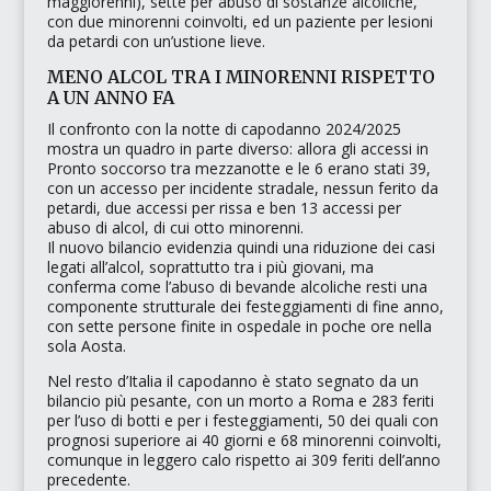
maggiorenni), sette per abuso di sostanze alcoliche,
con due minorenni coinvolti, ed un paziente per lesioni
da petardi con un’ustione lieve.
MENO ALCOL TRA I MINORENNI RISPETTO
A UN ANNO FA
Il confronto con la notte di capodanno 2024/2025
mostra un quadro in parte diverso: allora gli accessi in
Pronto soccorso tra mezzanotte e le 6 erano stati 39,
con un accesso per incidente stradale, nessun ferito da
petardi, due accessi per rissa e ben 13 accessi per
abuso di alcol, di cui otto minorenni.
Il nuovo bilancio evidenzia quindi una riduzione dei casi
legati all’alcol, soprattutto tra i più giovani, ma
conferma come l’abuso di bevande alcoliche resti una
componente strutturale dei festeggiamenti di fine anno,
con sette persone finite in ospedale in poche ore nella
sola Aosta.
Nel resto d’Italia il capodanno è stato segnato da un
bilancio più pesante, con un morto a Roma e 283 feriti
per l’uso di botti e per i festeggiamenti, 50 dei quali con
prognosi superiore ai 40 giorni e 68 minorenni coinvolti,
comunque in leggero calo rispetto ai 309 feriti dell’anno
precedente.