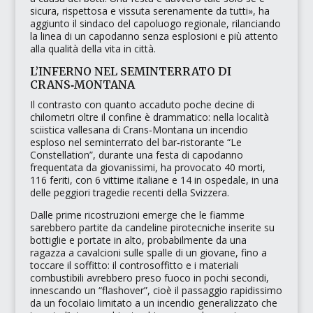
sicura, rispettosa e vissuta serenamente da tutti»
, ha
aggiunto il sindaco del capoluogo regionale, rilanciando
la linea di un capodanno senza esplosioni e più attento
alla qualità della vita in città.
L’INFERNO NEL SEMINTERRATO DI
CRANS‑MONTANA
Il contrasto con quanto accaduto poche decine di
chilometri oltre il confine è drammatico: nella località
sciistica vallesana di Crans‑Montana un incendio
esploso nel seminterrato del bar‑ristorante
“Le
Constellation”
, durante una festa di capodanno
frequentata da giovanissimi, ha provocato 40 morti,
116 feriti, con 6 vittime italiane e 14 in ospedale, in una
delle peggiori tragedie recenti della Svizzera.
Dalle prime ricostruzioni emerge che le fiamme
sarebbero partite da candeline pirotecniche inserite su
bottiglie e portate in alto, probabilmente da una
ragazza a cavalcioni sulle spalle di un giovane, fino a
toccare il soffitto: il controsoffitto e i materiali
combustibili avrebbero preso fuoco in pochi secondi,
innescando un
“flashover”
, cioè il passaggio rapidissimo
da un focolaio limitato a un incendio generalizzato che