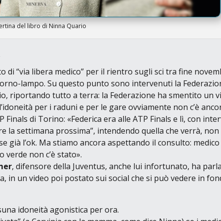
rtina del libro di Ninna Quario
to di
“via libera medico”
per il rientro sugli sci tra fine nove
ritorno-lampo. Su questo punto sono intervenuti la Federazio
io, riportando tutto a terra: la Federazione ha smentito un v
l’idoneità per i raduni e per le gare ovviamente non c’è anco
P Finals
di Torino:
«Federica era alle ATP Finals e lì, con inter
iare la settimana prossima”, intendendo quella che verrà, non
e già l’ok. Ma stiamo ancora aspettando il consulto: medico 
co verde non c’è stato»
.
mer
, difensore della Juventus, anche lui infortunato, ha parl
ca, in un video poi postato sui social che si può vedere in fo
ssuna idoneità agonistica per ora.