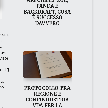
ARPUILLES, ZOE,
PANDA E
BACKDRAFT, COSA
È SUCCESSO
DAVVERO
mbre e
ne
ia
ra»
.
viste
del “J
ato
ndo
PROTOCOLLO TRA
REGIONE E
CONFINDUSTRIA
VDA PER LA