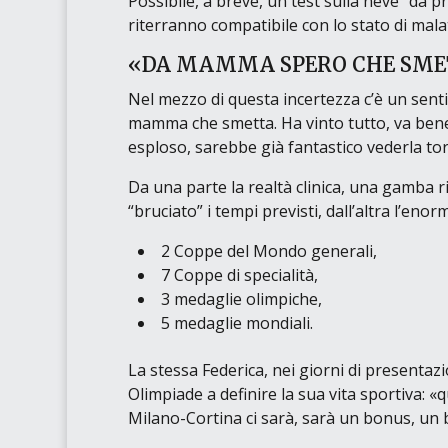
Possibile, a breve, un test sulla neve “da p
riterranno compatibile con lo stato di malat
«DA MAMMA SPERO CHE SME
Nel mezzo di questa incertezza c’è un s
mamma che smetta. Ha vinto tutto, va bene a
esploso, sarebbe già fantastico vederla to
Da una parte la realtà clinica, una gamba 
“bruciato” i tempi previsti, dall’altra l’enor
2 Coppe del Mondo generali,
7 Coppe di specialità,
3 medaglie olimpiche,
5 medaglie mondiali.
La stessa Federica, nei giorni di presentaz
Olimpiade a definire la sua vita sportiva:
«q
Milano-Cortina ci sarà, sarà un bonus, un