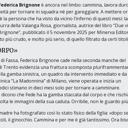
Federica Brignone
è ancora nel limbo: cammina, lavora duro
oneità per tornare in squadra né per gareggiare. A mettere o
 la persona che ha visto da vicino l’inferno di questi mesi: la
zurra della
Valanga Rosa
, giornalista, autrice del libro
“Due vi
 Brignone”
, pubblicato il 5 novembre 2025 per
Minerva Edito
iù crudo, e molto più serio, di quello filtrato da certi titoli
ORPO»
Val di Fassa, Federica Brignone cade nella seconda manche del
 di Trento evidenzia una frattura scomposta pluriframmenta
 della gamba sinistra, un quadro da intervento immediato e da
linica
“La Madonnina”
di Milano, viene operata e inizia un
i medici stimano in dieci mesi solo per tornare a camminare.
i dicono che Fede ha la gamba staccata dal corpo e che rischi
olta le immagini della sua caduta. Orribile, non le guardo pi
adre ha fotografato così lo stato fisico della figlia:
«dopo se
oli, il ginocchio. Cammina e per me è già tantissimo. Ora bi