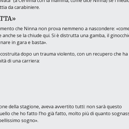
rivata” (a Cervinia con la mamma, come dice Ninna) se i medic
tia da carabiniere.
TTA»
entimento che Ninna non prova nemmeno a nascondere:
«com
nche se la chiude qui. Si è distrutta una gamba, il ginocchio
rnare in gara e basta»
.
ricostruita dopo un trauma violento, con un recupero che ha
mità di una carriera:
ione della stagione, aveva avvertito tutti: non sarà questo
uello che ho fatto l’ho già fatto, molto più di quanto sognass
 bellissimo sogno»
.