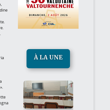
,
rdine
te.
re
.
.
À LA UNE
ria
a
ù»
.
tte
sogna