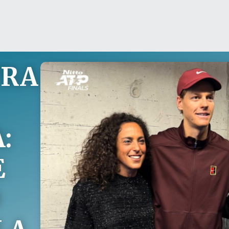
TRA
:
E
O