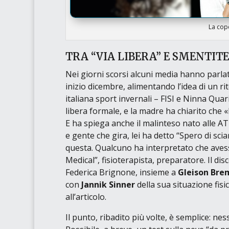
La cope
TRA “VIA LIBERA” E SMENTITE
Nei giorni scorsi alcuni media hanno parla
inizio dicembre, alimentando l’idea di un 
italiana sport invernali – FISI e Ninna Quar
libera formale, e la madre ha chiarito che
«
E ha spiega anche il malinteso nato alle
AT
e gente che gira, lei ha detto “Spero di sc
questa. Qualcuno ha interpretato che avess
Medical”, fisioterapista, preparatore. Il dis
Federica Brignone, insieme a
Gleison Bre
con
Jannik Sinner
della sua situazione fisi
all’articolo.
Il punto, ribadito più volte, è semplice: ne