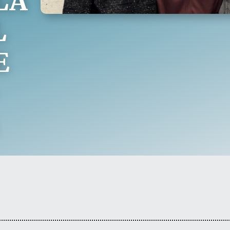
LA
L
E