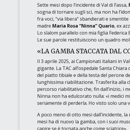
Sette mesi dopo l’incidente di Val di Fassa,
sogna di tornare sugli sci, ma non ha l’id
fra voci,
“via libera”
sbandierati e smentite è
madre
Maria Rosa
“Ninna”
Quario
, ex az
Lo slalom parallelo con mia figlia Federica
Le sue parole restituiscono un quadro molto p
«LA GAMBA STACCATA DAL C
Il 3 aprile 2025, ai Campionati italiani in 
gigante. La TAC all’ospedale Santa Chiara
del piatto tibiale e della testa del perone
lunghissima riabilitazione. Trasferita alla c
percorso riabilitativo che, fin dall’inizio, 
Ninna non ha edulcorato nulla:
«i medici m
seriamente di perderla. Ho visto solo una v
A poco meno di otto mesi dall’incidente, la m
mesi ha di nuovo la gamba, con i suoi musc
capire se è tornata anche come sciatrice»
.