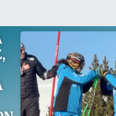
A
,
A