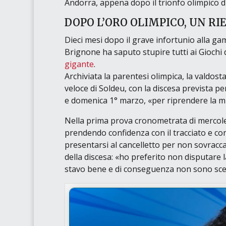
Andorra, appena dopo il trionfo olimpico d
DOPO L’ORO OLIMPICO, UN RI
Dieci mesi dopo il grave infortunio alla ga
Brignone ha saputo stupire tutti ai Giochi
gigante
.
Archiviata la parentesi olimpica, la valdos
veloce di Soldeu, con la discesa prevista p
e domenica 1° marzo,
«per riprendere la mi
Nella prima prova cronometrata di mercoled
prendendo confidenza con il tracciato e co
presentarsi al cancelletto per non sovracca
della discesa:
«ho preferito non disputare l
stavo bene e di conseguenza non sono sc