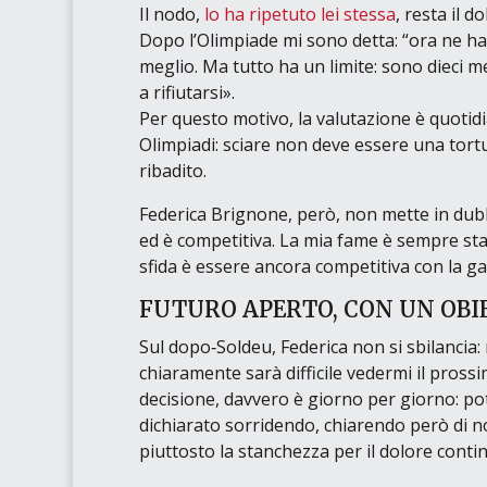
Il nodo,
lo ha ripetuto lei stessa
, resta il d
Dopo l’Olimpiade mi sono detta: “ora ne hai d
meglio. Ma tutto ha un limite: sono dieci me
a rifiutarsi»
.
Per questo motivo, la valutazione è quotid
Olimpiadi: sciare non deve essere una tort
ribadito.
​Federica Brignone, però, non mette in dubbi
ed è competitiva. La mia fame è sempre stat
sfida è essere ancora competitiva con la ga
FUTURO APERTO, CON UN OBI
Sul dopo‑Soldeu, Federica non si sbilancia
chiaramente sarà difficile vedermi il pros
decisione, davvero è giorno per giorno: p
dichiarato sorridendo, chiarendo però di 
piuttosto la stanchezza per il dolore conti