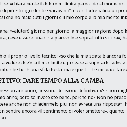
olore:
«chiaramente il dolore mi limita parecchio al momento.
i più, stringi i denti e vai avanti”, e con l’adrenalina un po’ 
si che ho male tutti i giorni e il mio corpo e la mia mente in
iana:
«valuterò giorno per giorno, a maggior ragione dopo l
ura, deve essere una cosa piacevole e soprattutto sicura»
, h
o il proprio livello tecnico:
«so che la mia sciata è ancora fo
a vedere dov’era il mio limite e provare a superarlo; adesso
mba che ho. È una sfida tosta, ma è quello che mi piace fare
ETTIVO: DARE TEMPO ALLA GAMBA
: nessun annuncio, nessuna decisione definitiva.
«Se non migl
simo anno; però se invece sto bene, perché no? Non ho pres
otete anche non chiedermelo più, non avrete una risposta»
, 
non sentire ancora
«il sentimento di voler smettere»
, quanto
nuo.