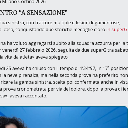
i
Milano‑Cortina 2026
.
ENTRO “A SENSAZIONE”
mba sinistra, con fratture multiple e lesioni legamentose,
 di casa, conquistando due storiche medaglie d’oro
in superG
tana ha voluto aggregarsi subito alla squadra azzurra per la
er venerdì 27 febbraio 2026, seguita da due superG tra sabat
a vita da atleta»
aveva spiegato.
ì 25 aveva ha chiuso con il tempo di 1’34″97, in 17ª posizio
n la neve pirenaica, ma nella seconda prova ha preferito non
ricare la gamba sinistra, scelta poi confermata anche in vist
a prova cronometrata per via del dolore, dopo la prova di ie
esa»
, aveva raccontato.