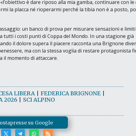
:
«l’obiettivo è dare riposo alla mia gamba, continuare con le
i la placca né rioperarmi perché la tibia non è a posto, poi
ssaggio: un banco di prova per misurare sensazioni e limiti
a tutti i costi punti di Coppa del Mondo. In una stagione già
quando il dolore supera il piacere racconta una Brignone dive
 benessere, ma con la stessa voglia di restare protagonista f
ra il momento di attaccare.
CESA LIBERA
|
FEDERICA BRIGNONE
|
 2026
|
SCI ALPINO
ostapresse su Google