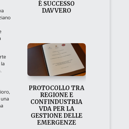
È SUCCESSO
DAVVERO
va
iziano
e
a
rte
 la
»
.
PROTOCOLLO TRA
ioro,
REGIONE E
o una
CONFINDUSTRIA
ha
VDA PER LA
GESTIONE DELLE
EMERGENZE