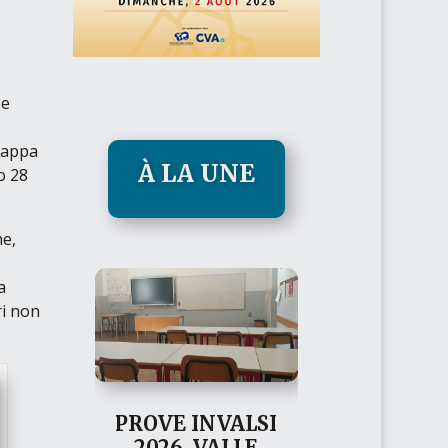
e
 tappa
À LA UNE
o 28
ne,
a
ri non
PROVE INVALSI
2026, VALLE