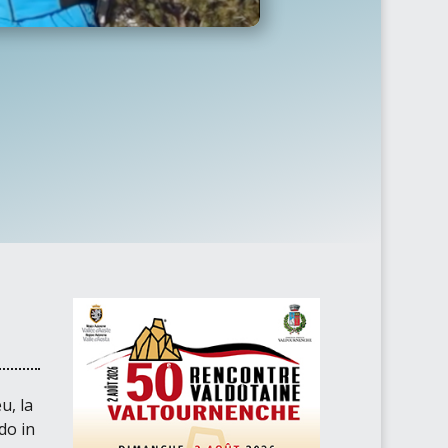
u, la
do in