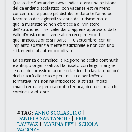
Quello che Santanchè aveva indicato era una revisione
del calendario scolastico, con vacanze estive meno
concentrate e pause più distribuite durante l’anno per
favorire la destagionalizzazione del turismo ma, di
quella rivisitazione non c’è traccia al Ministero
dell’istruzione. E nel calendario appena approvato dalla
Valle d’Aosta non si vede alcun recepimento di
quell’impostazione: si riparte il 10 settembre, con un
impianto sostanzialmente tradizionale e non con uno
slittamento all’autunno inoltrato.
La sostanza è semplice: la Regione ha scelto continuità
e anticipo organizzativo. Ha fissato con largo margine
le date del prossimo anno scolastico, ha lasciato un po’
di elasticità alle scuole per i PCTO e per l’offerta
formativa, ma non ha imboccato la strada, molto
chiacchierata e per ora molto teorica, di una scuola che
comincia a ottobre.
#TAG:
ANNO SCOLASTICO
|
DANIELA SANTANCHÉ
|
ERIK
LAVEVAZ
|
MARINA FEY
|
SCUOLA
|
VACANZE