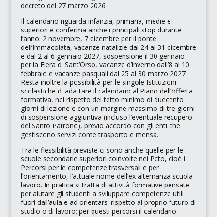
decreto del 27 marzo 2026
Il calendario riguarda infanzia, primaria, medie e
superiori e conferma anche i principali stop durante
l’anno: 2 novembre, 7 dicembre per il ponte
dell’Immacolata, vacanze natalizie dal 24 al 31 dicembre
e dal 2 al 6 gennaio 2027, sospensione il 30 gennaio
per la
Fiera di Sant’Orso
, vacanze d’inverno dall’8 al 10
febbraio e vacanze pasquali dal 25 al 30 marzo 2027.
Resta inoltre la possibilità per le singole Istituzioni
scolastiche di adattare il calendario al
Piano dell’offerta
formativa
, nel rispetto del tetto minimo di duecento
giorni di lezione e con un margine massimo di tre giorni
di sospensione aggiuntiva (incluso l’eventuale recupero
del Santo Patrono), previo accordo con gli enti che
gestiscono servizi come trasporto e mensa.
Tra le flessibilità previste ci sono anche quelle per le
scuole secondarie superiori coinvolte nei
Pcto
, cioè i
Percorsi per le competenze trasversali e per
l’orientamento
, l’attuale nome dell’ex
alternanza scuola-
lavoro
. In pratica si tratta di attività formative pensate
per aiutare gli studenti a sviluppare competenze utili
fuori dall’aula e ad orientarsi rispetto al proprio futuro di
studio o di lavoro; per questi percorsi il calendario