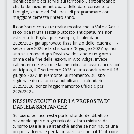
pianificazione dei servizi sul territorio»
, sottolineando
che la definizione anticipata delle date consente a
famiglie, scuole ed Enti locali di programmare con
maggiore certezza l’intero anno.
Il confronto con altre realtà mostra che la Valle d’Aosta
si colloca in una fascia piuttosto anticipata, ma non
estrema. In Puglia, per esempio, il calendario
2026/2027 già approvato fissa l’inizio delle lezioni al 17
settembre 2026 e la chiusura all’8 giugno 2027, quindi
una settimana dopo l’avvio valdostano e un giorno
prima della fine delle lezioni. In Alto Adige, invece, il
calendario delle scuole ladine indica un avvio ancora più
anticipato, il 7 settembre 2026, e una conclusione il 16
giugno 2027. In Piemonte, al momento, sul sito
regionale risulta ancora pubblicato il calendario
2025/2026, senza l’aggiornamento ufficiale per il
2026/2027.
NESSUN SEGUITO PER LA PROPOSTA DI
DANIELA SANTANCHÉ
Sul piano politico resta poi lo sfondo del dibattito
nazionale aperto a gennaio dall’allora ministra del
turismo
Daniela Santanchè
anche se non risulta una
proposta formale per far iniziare la scuola il 1° ottobre.