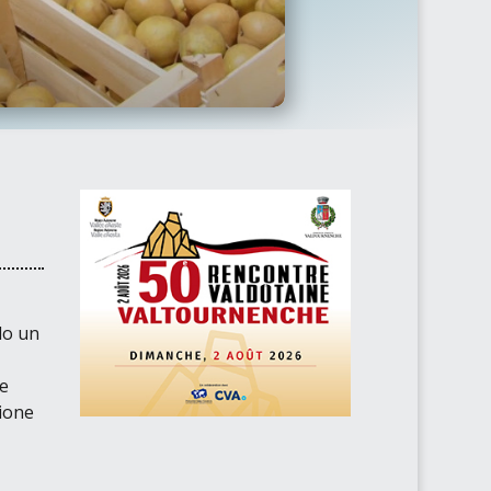
ndo un
e
zione