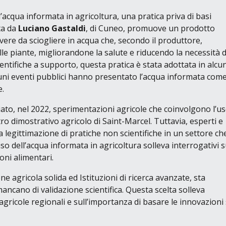
l’acqua informata in agricoltura, una pratica priva di basi
ta da
Luciano Gastaldi
, di Cuneo, promuove un prodotto
vere da sciogliere in acqua che, secondo il produttore,
lle piante, migliorandone la salute e riducendo la necessità d
ientifiche a supporto, questa pratica è stata adottata in alcu
lcuni eventi pubblici hanno presentato l’acqua informata com
e.
to, nel 2022, sperimentazioni agricole che coinvolgono l’u
ro dimostrativo agricolo
di Saint-Marcel. Tuttavia, esperti e
legittimazione di pratiche non scientifiche in un settore ch
o dell’acqua informata in agricoltura solleva interrogativi s
oni alimentari.
e agricola solida ed Istituzioni di ricerca avanzate, sta
cano di validazione scientifica. Questa scelta solleva
e agricole regionali e sull’importanza di basare le innovazioni