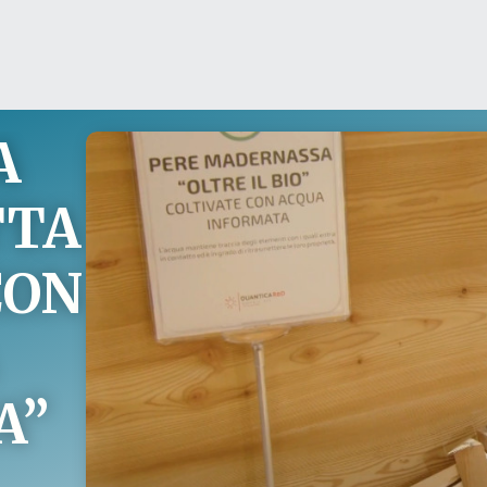
A
TTA
CON
A”