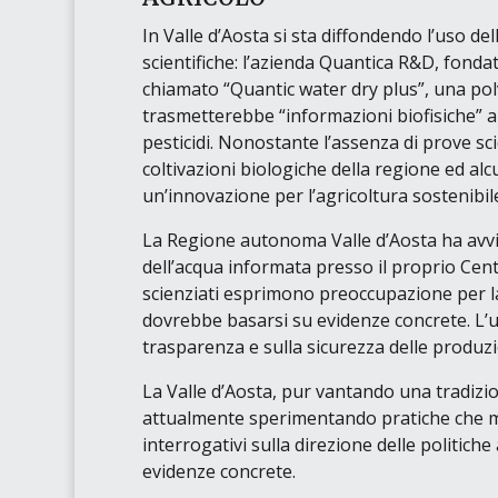
In Valle d’Aosta si sta diffondendo l’uso del
scientifiche: l’azienda
Quantica R&D
, fonda
chiamato
“Quantic water dry plus”
, una pol
trasmetterebbe
“informazioni biofisiche”
a
pesticidi. Nonostante l’assenza di prove sc
coltivazioni biologiche della regione ed a
un’innovazione per l’agricoltura sostenibil
La Regione autonoma Valle d’Aosta ha avvia
dell’acqua informata presso il proprio
Cent
scienziati esprimono preoccupazione per la 
dovrebbe basarsi su evidenze concrete. L’us
trasparenza e sulla sicurezza delle produzi
La Valle d’Aosta, pur vantando una tradizion
attualmente sperimentando pratiche che man
interrogativi sulla direzione delle politich
evidenze concrete.