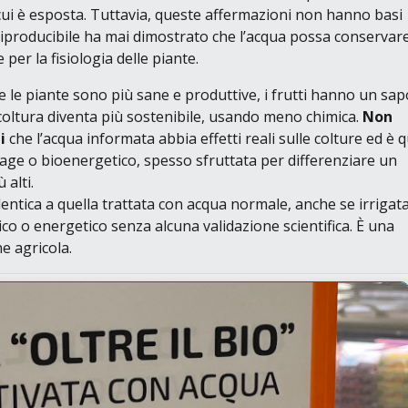
 cui è esposta. Tuttavia, queste affermazioni non hanno basi
 riproducibile ha mai dimostrato che l’acqua possa conservar
er la fisiologia delle piante.
e le piante sono più sane e produttive, i frutti hanno un sa
icoltura diventa più sostenibile, usando meno chimica.
Non
i
che l’acqua informata abbia effetti reali sulle colture ed è q
age o bioenergetico
, spesso sfruttata per differenziare un
 alti.
dentica a quella trattata con acqua normale, anche se irrigat
o o energetico senza alcuna validazione scientifica. È una
e agricola.