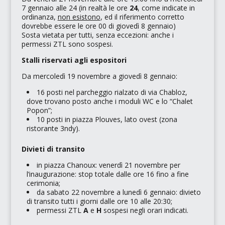
7 gennaio alle 24 (in realtà le ore
24
, come indicate in
ordinanza,
non esistono
, ed il riferimento corretto
dovrebbe essere le ore 00 di giovedì 8 gennaio)
Sosta vietata per tutti, senza eccezioni: anche i
permessi ZTL sono sospesi.
Stalli riservati agli espositori
Da mercoledì 19 novembre a giovedì 8 gennaio:
16 posti nel parcheggio rialzato di via Chabloz,
dove trovano posto anche i moduli WC e lo
“Chalet
Popon”
;
10 posti in piazza Plouves, lato ovest (zona
ristorante
3ndy
).
Divieti di transito
in piazza Chanoux: venerdì 21 novembre per
l’inaugurazione: stop totale dalle ore 16 fino a fine
cerimonia;
da sabato 22 novembre a lunedì 6 gennaio: divieto
di transito tutti i giorni dalle ore 10 alle 20:30;
permessi ZTL
A
e
H
sospesi negli orari indicati.