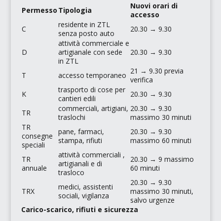
Nuovi orari di
Permesso
Tipologia
accesso
residente in ZTL
C
20.30 → 9.30
senza posto auto
attività commerciale e
D
artigianale con sede
20.30 → 9.30
in ZTL
21 → 9.30 previa
T
accesso temporaneo
verifica
trasporto di cose per
K
20.30 → 9.30
cantieri edili
commerciali, artigiani,
20.30 → 9.30
TR
traslochi
massimo 30 minuti
TR
pane, farmaci,
20.30 → 9.30
consegne
stampa, rifiuti
massimo 60 minuti
speciali
attività commerciali ,
TR
20.30 → 9 massimo
artigianali e di
annuale
60 minuti
trasloco
20.30 → 9.30
medici, assistenti
TRX
massimo 30 minuti,
sociali, vigilanza
salvo urgenze
Carico-scarico, rifiuti e sicurezza