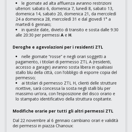
le giornate ad alta affluenza avranno restrizioni
ulteriori: sabato 6, domenica 7, lunedì 8, sabato 13,
domenica 14, sabato 20, domenica 21, da mercoledì
24 a domenica 28, mercoledì 31 e dal giovedì 1° a
martedì 6 gennaio;
in queste date, divieto di transito e sosta dalle 9:30
alle 20:30 per permessi
A
e
H
.
Deroghe e agevolazioni per i residenti ZTL
nelle giornate “rosse” e negli orari soggetti a
pagamento, i titolari di permesso ZTL A (residenti,
accesso a garage) avranno sosta libera in qualsiasi
stallo blu della città, con l’obbligo di esporre copia del
permesso;
ai titolari di permesso ZTL H, clienti delle strutture
ricettive, sarà concessa la sosta negli stalli blu per
massimo un’ora, con l’esposizione del disco orario e
lo stampato identificativo della struttura ospitante.
Modifiche orarie per tutti gli altri permessi ZTL
Dal 22 novembre al 6 gennaio cambiano orari e validità
dei permessi in piazza Chanoux: