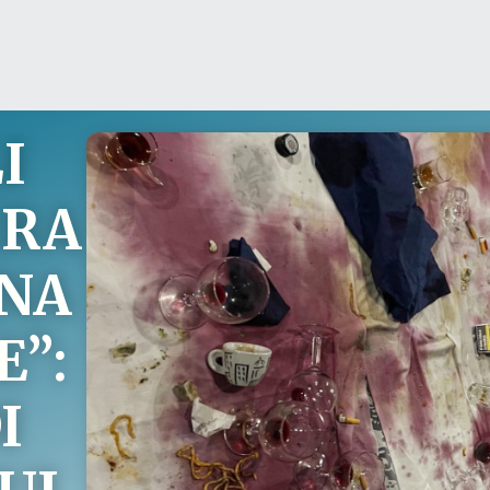
I
ERA
ENA
E”:
I