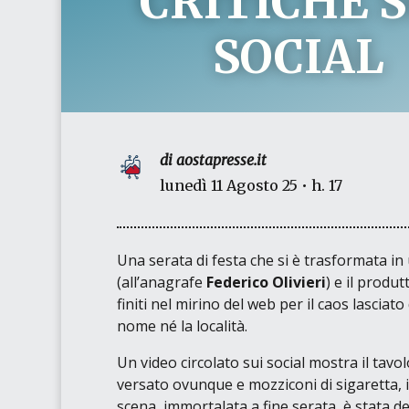
CRITICHE S
SOCIAL
di aostapresse.it
lunedì 11 Agosto 25 • h. 17
Una serata di festa che si è trasformata 
(all’anagrafe
Federico Olivieri
) e il produ
finiti nel mirino del web per il caos lasciat
nome né la località.
Un video circolato sui social mostra il tavol
versato ovunque e mozziconi di sigaretta, il
scena, immortalata a fine serata, è stata de