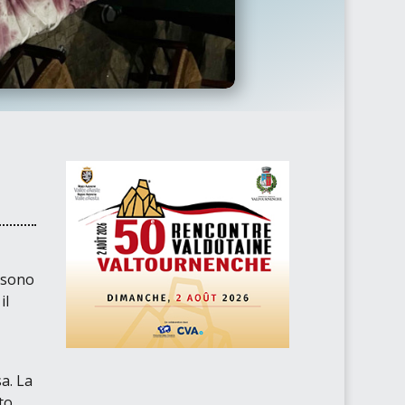
, sono
il
a. La
to