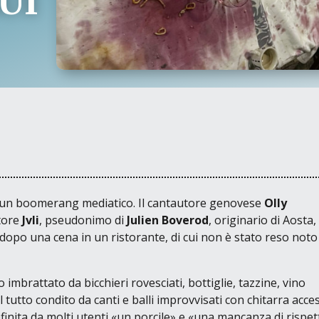
UI
in un boomerang mediatico. Il cantautore genovese
Olly
ttore
Jvli
, pseudonimo di
Julien Boverod
, originario di Aosta
o dopo una cena in un ristorante, di cui non è stato reso noto 
o imbrattato da bicchieri rovesciati, bottiglie, tazzine, vino
 tutto condito da canti e balli improvvisati con chitarra acces
finita da molti utenti
«un porcile»
e
«una mancanza di rispet