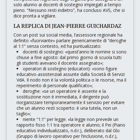
solo alunno ai docenti di sostegno impiegati a tempo
pieno.
“Nessuno resti indietro”
, ha concluso AVS, che si
dice pronta a vigilare.
LA REPLICA DI JEAN-PIERRE GUICHARDAZ
Con un post sui
social media
, l’assessore regionale ha
definito
«fuorviante»
parlare genericamente di
“deroghe
al 1:1”
senza contesto, ed ha puntualizzato:
docenti di sostegno:
«quest’anno le nomine si sono
chiuse a fine agosto: dal primo giorno di scuola tutti
gli studenti avevano il docente assegnato»
;
operatori di sostegno (educatori):
«sono figure
educativo-assistenziali assunte dalla Società di Servizi
VdA. Il nodo non è la volontà politica o le risorse, ma il
reperimento di personale qualificato»
;
deroghe:
«se un operatore è assente e la
sostituzione non è immediata, il dirigente può
riorganizzare temporaneamente il servizio per evitare
che un alunno resti scoperto: è una tutela, non un
taglio»
;
niente “1:1” per legge:
«la legge non prevede un
rapporto fisso 1:1 tra operatore e alunno; il Pei
(Piano
educativo individualizzato, n.d.r.)
, deliberato dal Glo
(Gruppo di lavoro operativo per l’inclusione, n.d.r.)
,