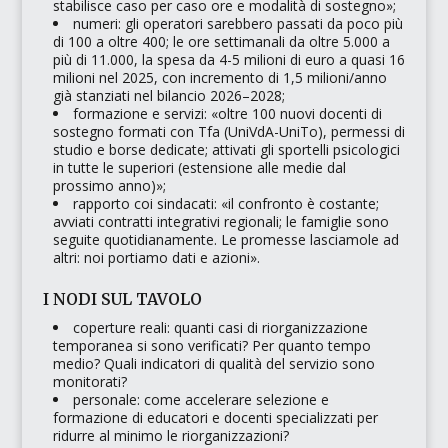
stabilisce caso per caso ore e modalità di sostegno»;
numeri: gli operatori sarebbero passati da poco più
di 100 a oltre 400; le ore settimanali da oltre 5.000 a
più di 11.000, la spesa da 4-5 milioni di euro a quasi 16
milioni nel 2025, con incremento di 1,5 milioni/anno
già stanziati nel bilancio 2026–2028;
formazione e servizi:
«oltre 100 nuovi docenti di
sostegno formati con Tfa (UniVdA-UniTo), permessi di
studio e borse dedicate; attivati gli sportelli psicologici
in tutte le superiori (estensione alle medie dal
prossimo anno)»
;
rapporto coi sindacati:
«il confronto è costante;
avviati contratti integrativi regionali; le famiglie sono
seguite quotidianamente. Le promesse lasciamole ad
altri: noi portiamo dati e azioni»
.
I NODI SUL TAVOLO
coperture reali: quanti casi di riorganizzazione
temporanea si sono verificati? Per quanto tempo
medio? Quali indicatori di qualità del servizio sono
monitorati?
personale: come accelerare selezione e
formazione di educatori e docenti specializzati per
ridurre al minimo le riorganizzazioni?