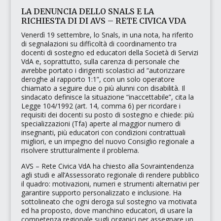
LA DENUNCIA DELLO SNALS E LA
RICHIESTA DI DI AVS – RETE CIVICA VDA
Venerdì 19 settembre, lo Snals, in una nota, ha riferito
di segnalazioni su difficoltà di coordinamento tra
docenti di sostegno ed educatori della
Società di Servizi
VdA
e, soprattutto, sulla carenza di personale che
avrebbe portato i dirigenti scolastici ad
“autorizzare
deroghe al rapporto 1:1”
, con un solo operatore
chiamato a seguire due o più alunni con disabilità. Il
sindacato definisce la situazione
“inaccettabile”
, cita la
Legge 104/1992 (art. 14, comma 6) per ricordare i
requisiti dei docenti su posto di sostegno e chiede: più
specializzazioni (
Tfa
) aperte al maggior numero di
insegnanti, più educatori con condizioni contrattuali
migliori, e un impegno del nuovo Consiglio regionale a
risolvere strutturalmente il problema.
AVS – Rete Civica VdA ha chiesto alla Sovraintendenza
agli studi e all’Assessorato regionale di rendere pubblico
il quadro: motivazioni, numeri e strumenti alternativi per
garantire supporto personalizzato e inclusione. Ha
sottolineato che ogni deroga sul sostegno va motivata
ed ha proposto, dove manchino educatori, di usare la
competenza regionale sugli organici per assegnare un