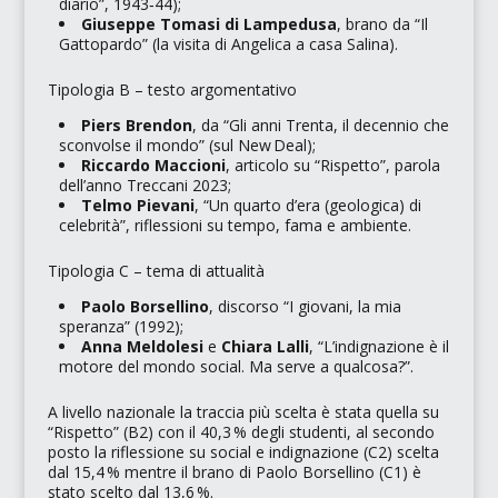
diario”
, 1943‑44);
Giuseppe Tomasi di Lampedusa
, brano da
“Il
Gattopardo”
(la visita di Angelica a casa Salina).
Tipologia B – testo argomentativo
Piers Brendon
, da
“Gli anni Trenta, il decennio che
sconvolse il mondo”
(sul New Deal);
Riccardo Maccioni
, articolo su
“Rispetto”
, parola
dell’anno Treccani 2023;
Telmo Pievani
,
“Un quarto d’era (geologica) di
celebrità”
, riflessioni su tempo, fama e ambiente.
Tipologia C – tema di attualità
Paolo Borsellino
, discorso
“I giovani, la mia
speranza”
(1992);
Anna Meldolesi
e
Chiara Lalli
,
“L’indignazione è il
motore del mondo social. Ma serve a qualcosa?”
.
A livello nazionale la traccia più scelta è stata quella su
“Rispetto” (B2) con il 40,3 % degli studenti, al secondo
posto la riflessione su social e indignazione (C2) scelta
dal 15,4 % mentre il brano di Paolo Borsellino (C1) è
stato scelto dal 13,6 %.