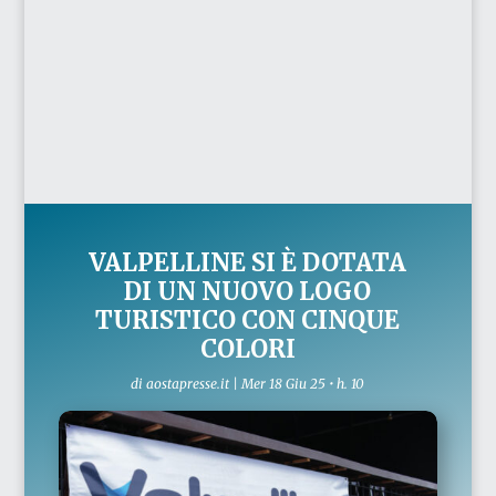
VALPELLINE SI È DOTATA
DI UN NUOVO LOGO
TURISTICO CON CINQUE
COLORI
di
aostapresse.it
|
Mer 18 Giu 25 • h. 10