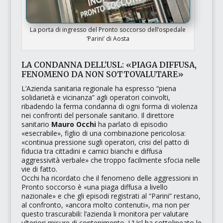
La porta di ingresso del Pronto soccorso dell’ospedale
‘Parini’ di Aosta
LA CONDANNA DELL’USL: «PIAGA DIFFUSA,
FENOMENO DA NON SOTTOVALUTARE»
L’Azienda sanitaria regionale ha espresso
“piena
solidarietà e vicinanza”
agli operatori coinvolti,
ribadendo la ferma condanna di ogni forma di violenza
nei confronti del personale sanitario. Il direttore
sanitario
Mauro Occhi
ha parlato di episodio
«esecrabile»
, figlio di una combinazione pericolosa:
«continua pressione sugli operatori, crisi del patto di
fiducia tra cittadini e camici bianchi e diffusa
aggressività verbale»
che troppo facilmente sfocia nelle
vie di fatto.
​Occhi ha ricordato che il fenomeno delle aggressioni in
Pronto soccorso è
«una piaga diffusa a livello
nazionale»
e che gli episodi registrati al “Parini” restano,
al confronto,
«ancora molto contenuti»
, ma non per
questo trascurabili: l’azienda li monitora per valutare
ulteriori misure di contenimento. L’Usl ha sottolineato le