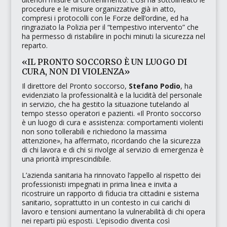
procedure e le misure organizzative già in atto,
compresi i protocolli con le Forze dell’ordine, ed ha
ringraziato la Polizia per il
“tempestivo intervento”
che
ha permesso di ristabilire in pochi minuti la sicurezza nel
reparto.​
«IL PRONTO SOCCORSO È UN LUOGO DI
CURA, NON DI VIOLENZA»
Il direttore del Pronto soccorso,
Stefano Podio
, ha
evidenziato la professionalità e la lucidità del personale
in servizio, che ha gestito la situazione tutelando al
tempo stesso operatori e pazienti.
«Il Pronto soccorso
è un luogo di cura e assistenza: comportamenti violenti
non sono tollerabili e richiedono la massima
attenzione»
, ha affermato, ricordando che la sicurezza
di chi lavora e di chi si rivolge al servizio di emergenza è
una priorità imprescindibile.​
L’azienda sanitaria ha rinnovato l’appello al rispetto dei
professionisti impegnati in prima linea e invita a
ricostruire un rapporto di fiducia tra cittadini e sistema
sanitario, soprattutto in un contesto in cui carichi di
lavoro e tensioni aumentano la vulnerabilità di chi opera
nei reparti più esposti. L’episodio diventa così