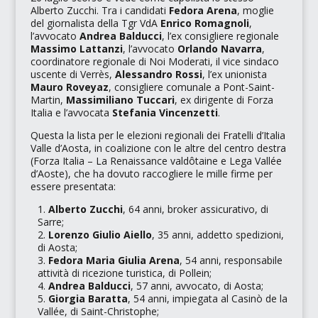
Alberto Zucchi. Tra i candidati
Fedora Arena
, moglie
del giornalista della
Tgr VdA
Enrico Romagnoli
,
l’avvocato
Andrea Balducci
, l’ex consigliere regionale
Massimo Lattanzi
, l’avvocato
Orlando Navarra
,
coordinatore regionale di
Noi Moderati
, il vice sindaco
uscente di Verrès,
Alessandro Rossi
, l’ex unionista
Mauro Roveyaz
, consigliere comunale a Pont-Saint-
Martin,
Massimiliano Tuccari
, ex dirigente di
Forza
Italia
e l’avvocata
Stefania Vincenzetti
.
Questa la lista per le elezioni regionali dei Fratelli d’Italia
Valle d’Aosta, in coalizione con le altre del centro destra
(
Forza Italia – La Renaissance valdôtaine
e
Lega Vallée
d’Aoste
), che ha dovuto raccogliere le mille firme per
essere presentata:
Alberto Zucchi
, 64 anni, broker assicurativo, di
Sarre;
Lorenzo Giulio Aiello
, 35 anni, addetto spedizioni,
di Aosta;
Fedora Maria Giulia Arena
, 54 anni, responsabile
attività di ricezione turistica, di Pollein;
Andrea Balducci
, 57 anni, avvocato, di Aosta;
Giorgia Baratta
, 54 anni, impiegata al
Casinò de la
Vallée
, di Saint-Christophe;