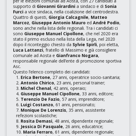
per le elezioni comunali ad Aosta, con 27 candidati a
supporto di
Giovanni Girardini
a sindaco e di
Sonia
Furci
a vice sindaca, nella coalizione del centrodestra.
Quattro di questi,
Giorgia Calcagnile
,
Matteo
Marcoz
,
Giuseppe Antonio Mauro
ed
André Podio
,
sono anche nella lista delle regionali. Tra i candidati ci
sono
Giuseppe Manuel Cipollone
, che nel 2020 era
stato il primo escluso nella lista della
Lega
, nel 2020
dopo il riconteggio chiesto da
Sylvie Spirli
, poi eletta,
Luca Lattanzi
, fratello di Massimo e già consigliere
comunale ad Aosta e
Gianfranco Nogara
,
responsabile regionale dell’ente di promozione sportiva
Asc
.
Questo l’elenco completo dei candidati:
Erica Bertone
, 27 anni, operatrice socio-sanitaria;
Antonio Chirico
, 23 anni, personal trainer;
Michel Chenal
, 42 anni, operaio;
Giuseppe Manuel Cipollone
, 33 anni, editore;
Terenzio De Fazio
, 57 anni, imprenditore;
Luigi Costanzo
, 61 anni, pensionato;
Monique De Lorenzis
, 35 anni, assistente
refezioni scolastiche;
Rosita Demasi
, 48 anni, dipendente regionale;
Jessica Di Pasquale
, 26 anni, educatrice;
Maria Ferraro
, 61 anni, dipendente regionale;