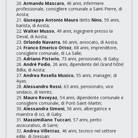
Armando Mascaro
, 46 anni, infermiere
professionale, consigliere comunale a Saint-Pierre, di
Aosta;
Giuseppe Antonio Mauro
detto
Nino
, 59 anni,
barista, di Aosta;
Walter Musso
, 49 anni, ingegnere presso la
Deval
, di Aosta;
Orlando Navarra
, 66 anni, avvocato, di Aosta;
Franco Emerico Ottoz
, 68 anni, imprenditore,
consigliere comunale, di La Salle;
Adriano Pistorio
, 73 anni, pensionato, di Gaby;
André Podio
, 26 anni, dipendente del
Grand hôtel
Billia
, di Aosta;
Andrea Rosella Musico
, 55 anni, manager, di
Ayas;
Alessandro Rossi
, 63 anni, pensionato, vice
sindaco, di Verrès;
Mauro Roveyaz
, 54 anni, dipendente comunale e
consigliere comunale, di Pont-Saint-Martin;
Alessandra Simoni
, 56 anni, albergatrice e
maestra di sci, di Gaby;
Massimiliano Tuccari
, 57 anni, perito
assicurativo, di Sarre;
Andrea Villettaz
, 46 anni, tecnico nel settore
edile, di Gressan;