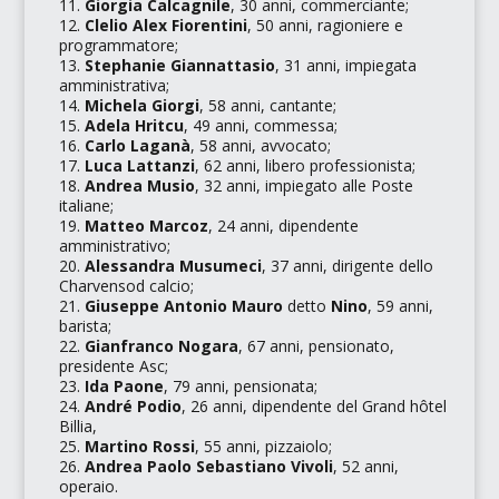
Giorgia Calcagnile
, 30 anni, commerciante;
Clelio Alex Fiorentini
, 50 anni, ragioniere e
programmatore;
Stephanie Giannattasio
, 31 anni, impiegata
amministrativa;
Michela Giorgi
, 58 anni, cantante;
Adela Hritcu
, 49 anni, commessa;
Carlo Laganà
, 58 anni, avvocato;
Luca Lattanzi
, 62 anni, libero professionista;
Andrea Musio
, 32 anni, impiegato alle
Poste
italiane
;
Matteo Marcoz
, 24 anni, dipendente
amministrativo;
Alessandra Musumeci
, 37 anni, dirigente dello
Charvensod calcio
;
Giuseppe Antonio Mauro
detto
Nino
, 59 anni,
barista;
Gianfranco Nogara
, 67 anni, pensionato,
presidente
Asc
;
Ida Paone
, 79 anni, pensionata;
André Podio
, 26 anni, dipendente del
Grand hôtel
Billia
,
Martino Rossi
, 55 anni, pizzaiolo;
Andrea Paolo Sebastiano Vivoli
, 52 anni,
operaio.