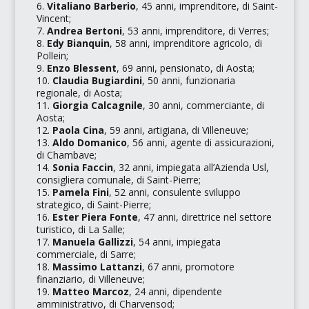
Vitaliano Barberio
, 45 anni, imprenditore, di Saint-
Vincent;
Andrea Bertoni
, 53 anni, imprenditore, di Verres;
Edy Bianquin
, 58 anni, imprenditore agricolo, di
Pollein;
Enzo
Blessent
, 69 anni, pensionato, di Aosta;
Claudia Bugiardini
, 50 anni, funzionaria
regionale, di Aosta;
Giorgia Calcagnile
, 30 anni, commerciante, di
Aosta;
Paola Cina
, 59 anni, artigiana, di Villeneuve;
Aldo Domanico
, 56 anni, agente di assicurazioni,
di Chambave;
Sonia Faccin
, 32 anni, impiegata all’
Azienda Usl
,
consigliera comunale, di Saint-Pierre;
Pamela Fini
, 52 anni, consulente sviluppo
strategico, di Saint-Pierre;
Ester Piera Fonte
, 47 anni, direttrice nel settore
turistico, di La Salle;
Manuela Gallizzi
, 54 anni, impiegata
commerciale, di Sarre;
Massimo Lattanzi
, 67 anni, promotore
finanziario, di Villeneuve;
Matteo Marcoz
, 24 anni, dipendente
amministrativo, di Charvensod;