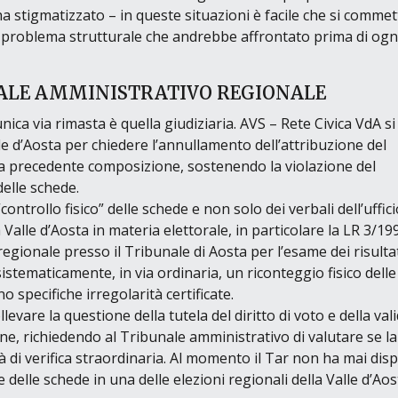
a stigmatizzato –
in queste situazioni è facile che si comme
un problema strutturale che andrebbe affrontato prima di ogn
NALE AMMINISTRATIVO REGIONALE
unica via rimasta è quella giudiziaria. AVS – Rete Civica VdA si
le d’Aosta per chiedere l’annullamento dell’attribuzione del
ella precedente composizione, sostenendo la violazione del
delle schede.
“controllo fisico”
delle schede e non solo dei verbali dell’uffici
Valle d’Aosta in materia elettorale, in particolare la LR 3/19
e regionale presso il Tribunale di Aosta per l’esame dei risulta
istematicamente, in via ordinaria, un riconteggio fisico delle
 specifiche irregolarità certificate.
llevare la questione della tutela del diritto di voto e della vali
e, richiedendo al Tribunale amministrativo di valutare se la
 di verifica straordinaria. Al momento il Tar non ha mai dis
e delle schede in una delle elezioni regionali della Valle d’Aos