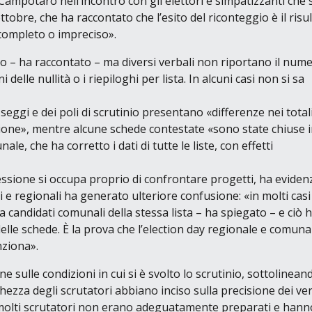
ampotaro nell’incontro con gli elettori e simpatizzanti che s
tobre, che ha raccontato che l’esito del riconteggio è il risu
completo o impreciso»
.
io
– ha raccontato –
ma diversi verbali non riportano il num
 delle nullità o i riepiloghi per lista. In alcuni casi non si sa
seggi e dei poli di scrutinio presentano
«differenze nei total
gione»
, mentre alcune schede contestate
«sono state chiuse 
e, che ha corretto i dati di tutte le liste, con effetti
sione si occupa proprio di confrontare progetti, ha eviden
i e regionali ha generato ulteriore confusione:
«in molti casi
a candidati comunali della stessa lista
– ha spiegato –
e ciò 
 delle schede. È la prova che l’election day regionale e comuna
nziona»
.
 sulle condizioni in cui si è svolto lo scrutinio, sottolinean
zza degli scrutatori abbiano inciso sulla precisione dei ver
olti scrutatori non erano adeguatamente preparati e hann