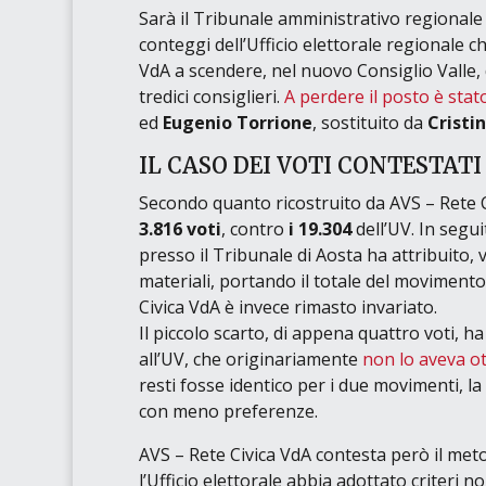
Sarà il
Tribunale amministrativo regionale 
conteggi dell’Ufficio elettorale regionale c
VdA
a scendere, nel nuovo Consiglio Valle, 
tredici consiglieri.
A perdere il posto è sta
ed
Eugenio Torrione
, sostituito da
Cristi
IL CASO DEI VOTI CONTESTATI
Secondo quanto ricostruito da AVS – Rete Ci
3.816 voti
, contro
i 19.304
dell’UV. In segui
presso il Tribunale di Aosta ha attribuito, 
materiali, portando il totale del movimen
Civica VdA è invece rimasto invariato.
Il piccolo scarto, di appena quattro voti, h
all’UV, che originariamente
non lo aveva ot
resti fosse identico per i due movimenti, la
con meno preferenze.
AVS – Rete Civica VdA contesta però il met
l’Ufficio elettorale abbia adottato criteri no