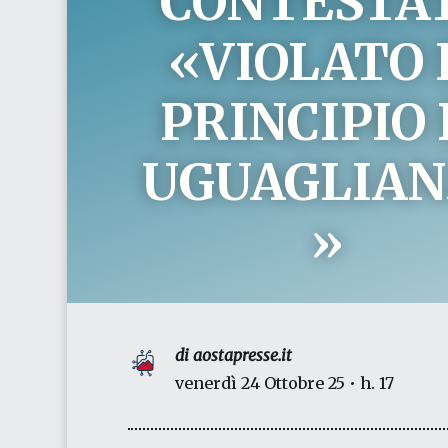
CONTESTAT
«VIOLATO 
PRINCIPIO 
UGUAGLIAN
»
di aostapresse.it
venerdì 24 Ottobre 25 • h. 17