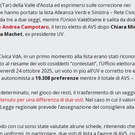
(Tar)
della Valle d’Aosta ed esprimersi sulle correzione nei
he hanno portato la lista
Alleanza Verdi e Sinistra – Rete Civi
da tre a due seggi, mentre l’
Union Valdôtaine
è salita da dodi
to
Andrea Campotaro
, il terzo eletto di AVS dopo
Chiara Min
na Machet
, ex presidente UV.
vica VdA, in un primo momento alla lista erano stati riconos
to al riesame dei voti cosiddetti
“contestati”
, l’Ufficio elettora
venerdì 24 ottobre 2025, un voto in più all’UV e corretto tre e
to autonomista a
19.308 preferenze
mentre il totale di AVS –
a determinato, nel gioco dei resti, il trasferimento di un segg
tenuto per una differenza di due voti
. Nel caso in cui il valor
 Legge regionale prevede l’assegnazione del consigliere alla 
odo con cui sono state valutate alcune schede, ritenendo che
n uniformi. In particolare, due voti di lista a favore di AVS, c