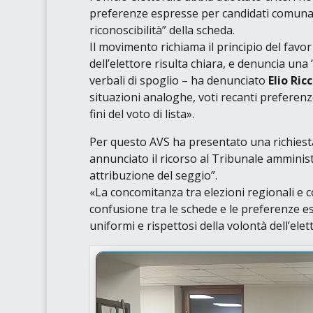
preferenze espresse per candidati comunali 
riconoscibilità”
della scheda.
Il movimento richiama il principio del
favor
dell’elettore risulta chiara, e denuncia una
verbali di spoglio
– ha denunciato
Elio Ric
situazioni analoghe, voti recanti preferenze
fini del voto di lista»
.
Per questo AVS ha presentato una richiesta d
annunciato il ricorso al Tribunale amminist
attribuzione del seggio”
.
«La concomitanza tra elezioni regionali e 
confusione tra le schede e le preferenze e
uniformi e rispettosi della volontà dell’elet