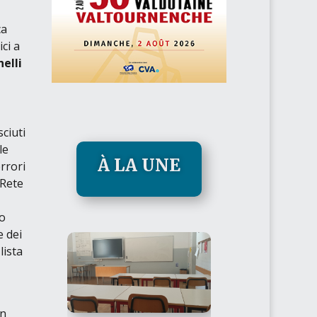
ca
ci a
elli
ciuti
le
À LA UNE
rrori
 Rete
io
e dei
lista
on