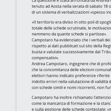
La questione è stata affrontata da Andrea C
tenuto ad Aosta nella serata di sabato 18 ot
di un sistema di verbalizzazioni
«spesso in
«Il territorio era diviso in otto poli di spogl
totale delle schede scrutinate, le motivazioni
nemmeno da quante schede si partisse»
.
Campotaro ha evidenziato che i verbali dei 
rispetto ai dati pubblicati sul sito della Re
busta e valutate successivamente dal Tribunal
compensativi»
.
Andrea Campotaro, ingegnere che di profes
che la concomitanza delle elezioni comunal
elettori hanno indicato preferenze riferite 
indotto errori nella valutazione di validità
con schede simili e nomi ricorrenti, non fu
Campotaro ha inoltre richiamato l’attenzione
come la mancanza di formazione e la stanche
e sulla gestione delle schede contestate:
«m