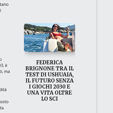
ttano
i
o
FEDERICA
93, è
BRIGNONE TRA IL
ti, ma
TEST DI USHUAIA,
IL FUTURO SENZA
I GIOCHI 2030 E
dità
UNA VITA OLTRE
LO SCI
posto
ta.