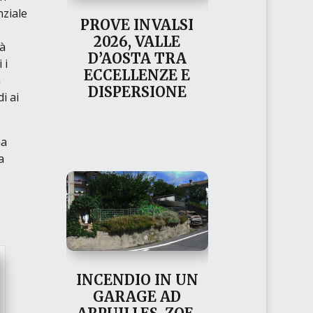
nziale
PROVE INVALSI
2026, VALLE
tà
D’AOSTA TRA
 i
ECCELLENZE E
n
DISPERSIONE
i ai
ha
a
INCENDIO IN UN
GARAGE AD