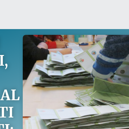
I
,
 AL
TI