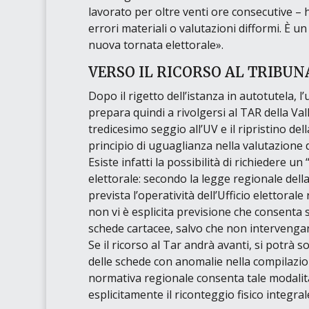
lavorato per oltre venti ore consecutive
– h
errori materiali o valutazioni difformi. È 
nuova tornata elettorale»
.
VERSO IL RICORSO AL TRIBU
Dopo il rigetto dell’istanza in autotutela, l’
prepara quindi a rivolgersi al TAR della Val
tredicesimo seggio all’UV e il ripristino d
principio di uguaglianza nella valutazione 
Esiste infatti la possibilità di richiedere un
elettorale: secondo la legge regionale della 
prevista l’operatività dell’Ufficio elettoral
non vi è esplicita previsione che consenta s
schede cartacee, salvo che non intervengano
Se il ricorso al Tar andrà avanti, si potrà so
delle schede con anomalie nella compilazion
normativa regionale consenta tale modalità
esplicitamente il riconteggio fisico integral