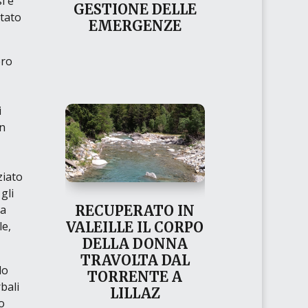
i è
GESTIONE DELLE
ltato
EMERGENZE
ero
i
in
ziato
 gli
ha
RECUPERATO IN
le,
VALEILLE IL CORPO
DELLA DONNA
TRAVOLTA DAL
do
TORRENTE A
bali
LILLAZ
o