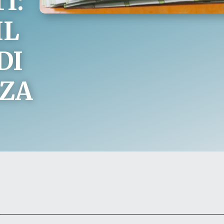
I:
IL
DI
ZA