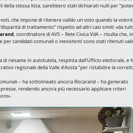
della stessa lista, sarebbero stati dichiarati nulli per
“pote
 voti
, che impone di ritenere valido un voto quando la volon
“disparità di trattamento”
rispetto ad altri casi simili:
«da tutti
carand
, coordinatore di AVS – Rete Civica VdA –
risulta che, i
 per candidati comunali o inesistenti sono stati ritenuti valid
i riesame in autotutela, respinta dall’Ufficio elettorale, e 
rativo regionale della Valle d’Aosta
“per ristabilire la corrett
comunali
– ha sottolineato ancora Riccarand –
ha generato
spresse, rendendo ancora più necessario applicare criteri
tore»
.